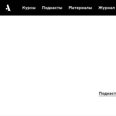
Курсы
Подкасты
Материалы
Журнал
Автор среди нас
Еврейски
Видеоистория русск
Русское 
Подкаст