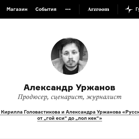
Магазин
События
й музей
Новая Третьяковка
Онлайн-университет
ой культуры
Русский язык от «гой еси» до «лол кек»
искусство XX века
Русская литература XX века
Детска
Александр Уржанов
Продюсер, сценарист, журналист
 Кирилла Головастикова и Александра Уржанова «Русс
от „гой еси“ до „лол кек“»