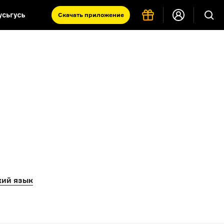
Скачать
приложение
Запад и Восток: история культур
Что такое античность
я комната
кий язык