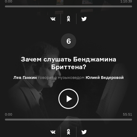
0:00
1:10:39
6
Зачем слушать Бенджамина
Бриттена?
Лев Ганкин
говорит с музыковедом
Юлией Бедеровой
0:00
55:51