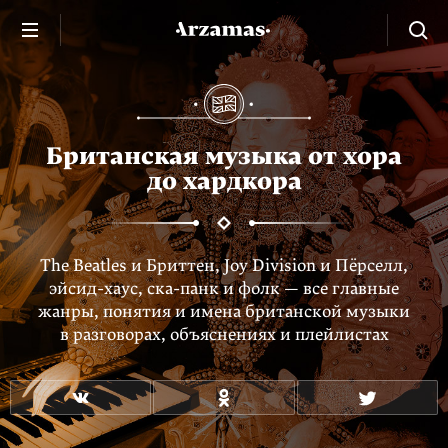
Британская музыка от хора
до хардкора
The Beatles и Бриттен, Joy Division и Пёрселл,
эйсид-хаус
,
ска-панк
и фолк — все главные
жанры, понятия и имена британской музыки
в разговорах, объяснениях и плейлистах