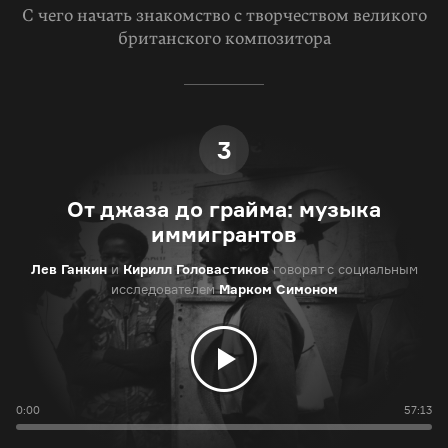
С чего начать знакомство с творчеством великого
британского композитора
3
От джаза до грайма: музыка
иммигрантов
Лев Ганкин
и
Кирилл Головастиков
говорят с социальным
исследователем
Марком Симоном
0:00
57:13