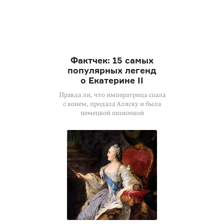
Фактчек: 15 самых
популярных легенд
о Екатерине II
Правда ли, что императрица спала
с конем, продала Аляску и была
немецкой шпионкой