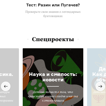
Тест: Разин или Пугачев?
Проверьте свои знания о легендарных
бунтовщиках
Спецпроекты
Да
сика.
Наука и смелость:
Как 
новости
объ
ратуры
Детский подкаст о том, что
Детский 
вных
происходит в науке сегодня и как она
программы
к этому пришла