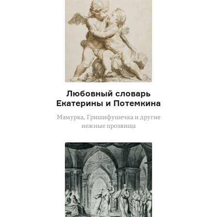
Любовный словарь
Екатерины и Потемкина
Мамурка, Гришифушечка и другие
нежные прозвища