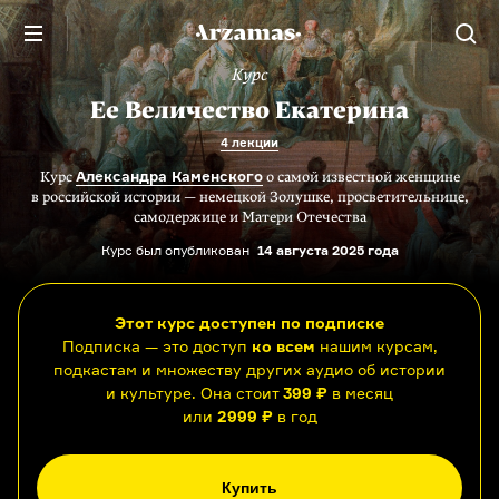
Курс
Ее Величество Екатерина
4 лекции
Александра Каменского
Курс
о самой известной женщине
в российской истории — немецкой Золушке, просветительнице,
самодержице и Матери Отечества
Курс был опубликован
14 августа 2025 года
Этот курс доступен по подписке
Подписка — это доступ
ко всем
нашим курсам,
подкастам и множеству других аудио об истории
и культуре. Она стоит
399 ₽
в месяц
или
2999 ₽
в год
Купить