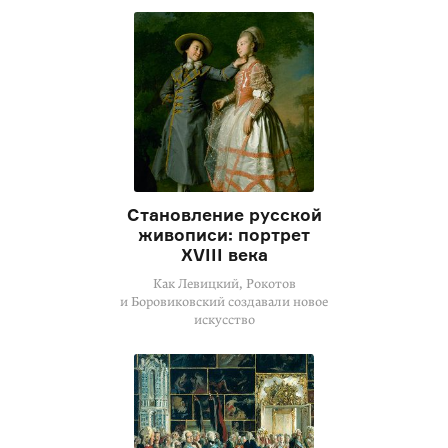
Становление русской
живописи: портрет
XVIII века
Как Левицкий, Рокотов
и Боровиковский создавали новое
искусство