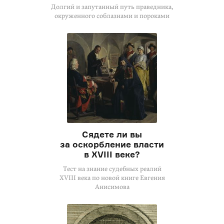
Долгий и запутанный путь праведника,
окруженного соблазнами и пороками
Сядете ли вы
за оскорбление власти
в XVIII веке?
Тест на знание судебных реалий
XVIII века по новой книге Евгения
Анисимова