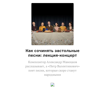
Как сочинять застольные
песни:
лекция-концерт
Композитор Александр Маноцков
рассказывает, а «Петр Валентинович»
поет песни, которые скоро станут
народными