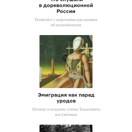
в дореволюционной
России
Плейлист с короткими рассказами
об исполнителях
Эмиграция как парад
уродов
Почему в поздних стихах Ходасевича
все увечные