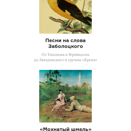
Песни на слова
Заболоцкого
От Тихонова и Фрейндлих
до Звездинского и группы «Круиз»
«Мохнатый шмель»