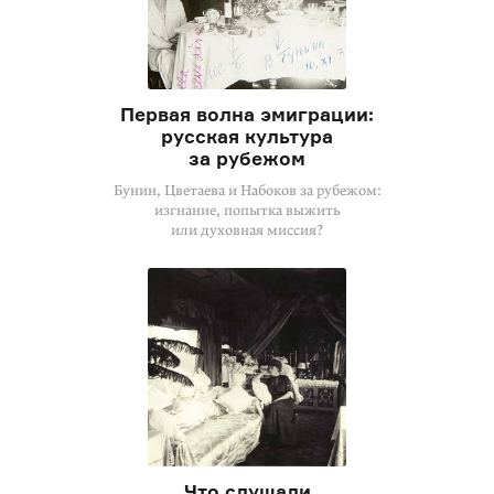
Первая волна эмиграции:
русская культура
за рубежом
Бунин, Цветаева и Набоков за рубежом:
изгнание, попытка выжить
или духовная миссия?
Что слушали