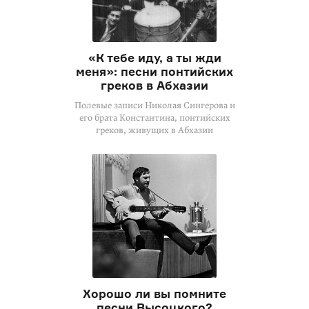
«К тебе иду, а ты жди
меня»: песни понтийских
греков в Абхазии
Полевые записи Николая Сингерова и
его брата Константина, понтийских
греков, живущих в Абхазии
Хорошо ли вы помните
песни Высоцкого?