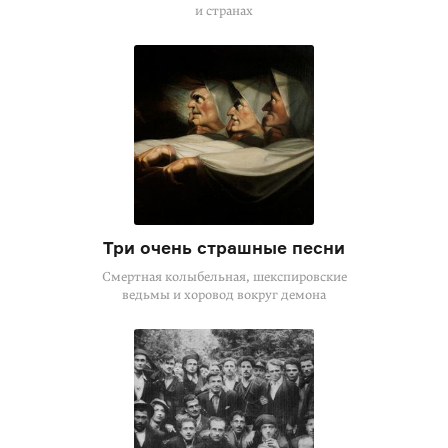
и странах
Три очень страшные песни
Смертная колыбельная, шекспировские
ведьмы и хоровод вокруг демона