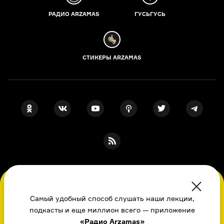
РАДИО ARZAMAS
ГУСЬГУСЬ
СТИКЕРЫ ARZAMAS
ПОДПИСКА НА НАШИ НОВОСТИ
Во время посещения сайта вы соглашаетесь
с использованием нами файлов
Самый удобный способ слушать наши лекции,
cookie,
подкасты и еще миллион всего — приложение
пользовательским соглашением
, политикой
Я даю свое согласие на обработку
персональных данных
, принимаю
«Радио Arzamas»
в отношении обработки
персональных