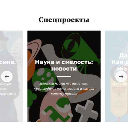
Спецпроекты
Да
сика.
Наука и смелость:
Как 
новости
объ
ратуры
Детский подкаст о том, что
Детский 
вных
происходит в науке сегодня и как она
программы
к этому пришла