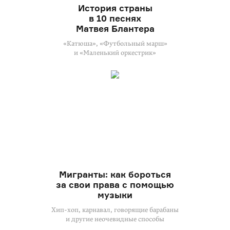
История страны
в 10 песнях
Матвея Блантера
«Катюша», «Футбольный марш»
и «Маленький оркестрик»
Мигранты: как бороться
за свои права с помощью
музыки
Хип-хоп, карнавал, говорящие барабаны
и другие неочевидные способы