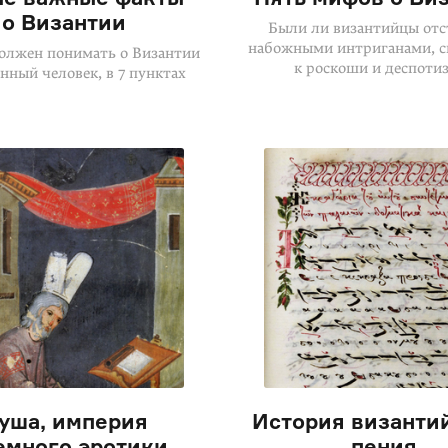
о Византии
Были ли византийцы от
набожными интриганами, 
должен понимать о Византии
к роскоши и деспоти
нный человек, в 7 пунктах
уша, империя
История византи
емного эротики
пения