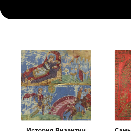
История Византии
Самы