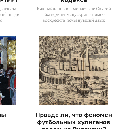
, откуда
Как найденный в монастыре Святой
миф и где
Екатерины манускрипт помог
ы
воскресить исчезнувший язык
ры
Правда ли, что феномен
футбольных хулиганов