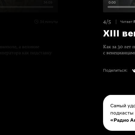
34:09
0:00
4/5
34 минуты
Читает
XIII в
нополе, а великие
Как за 30 лет 
мператора как подставку
с венецианцам
Поделиться:
Самый удо
подкасты
«Радио A