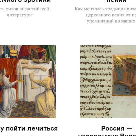
ть хитов византийской
Как менялась традиция виз
литературы
церковного пения от п
упоминаний до наших
у пойти лечиться
Россия —
наследница Виза