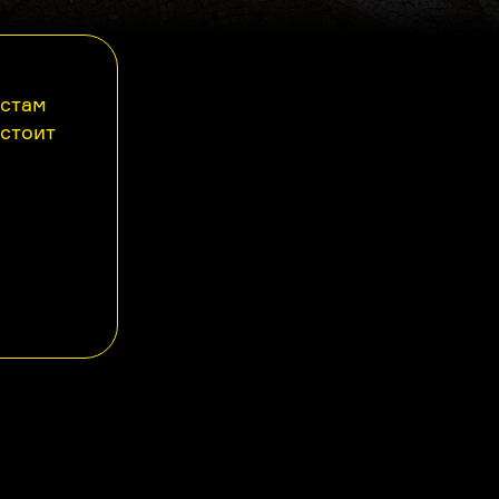
астам
 стоит