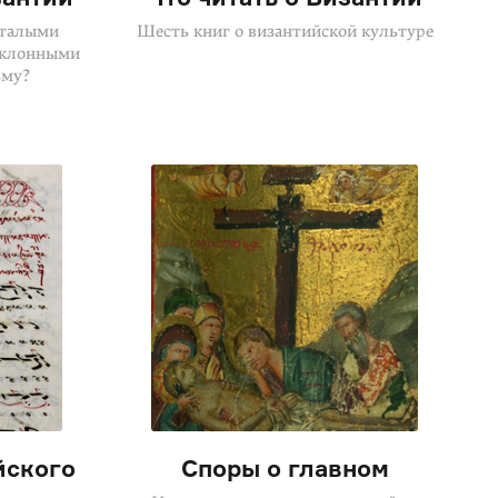
сталыми
Шесть книг о византийской культуре
склонными
зму?
йского
Споры о главном