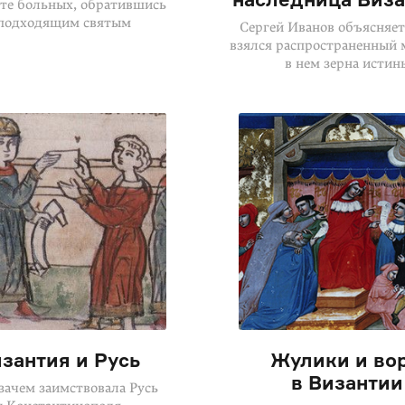
те больных, обратившись
 подходящим святым
Сергей Иванов объясняет
взялся распространенный 
в нем зерна истин
зантия и Русь
Жулики и во
в Византии
зачем заимствовала Русь