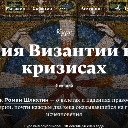
Магазин
События
й музей
Новая Третьяковка
Онлайн-университет
Курс
ой культуры
Русский язык от «гой еси» до «лол кек»
искусство XX века
Русская литература XX века
Детска
ия Византии 
кризисах
5 лекций
Роман Шляхтин
ик
— о взлетах и падениях прав
рии, почти каждые два века оказывавшейся на 
исчезновения
Курс был опубликован
18 сентября 2018 года