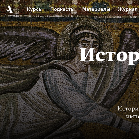
Курсы
Подкасты
Материалы
Журнал
Автор среди нас
Еврейски
Видеоистория русск
Русское 
Истор
Истор
импе