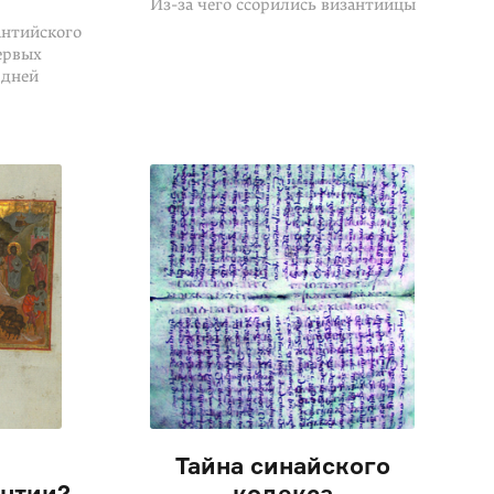
Из-за чего ссорились византийцы
антийского
ервых
 дней
Тайна синайского
нтии?
кодекса