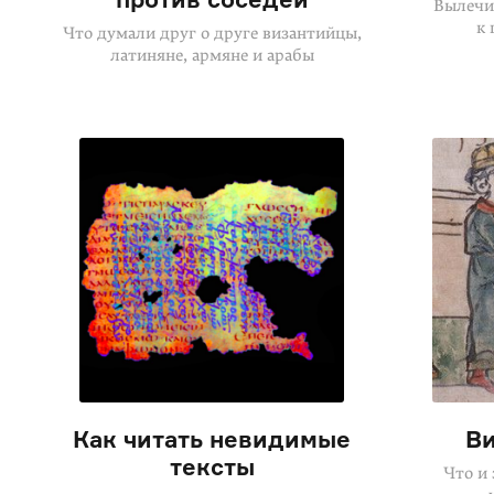
Вылечи
к
Что думали друг о друге византийцы,
латиняне, армяне и арабы
Как читать невидимые
Ви
тексты
Что и 