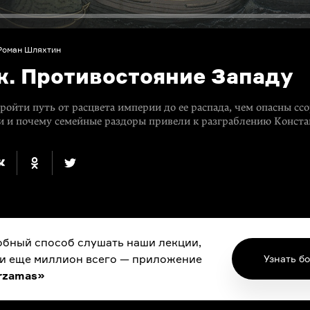
Роман Шляхтин
ек. Противостояние Западу
пройти путь от расцвета империи до ее распада, чем опасны сс
и и почему семейные раздоры привели к разграблению Конст
бный способ слушать наши лекции,
 и еще миллион всего — приложение
Узнать б
rzamas»