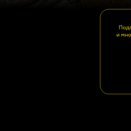
Подп
и мно