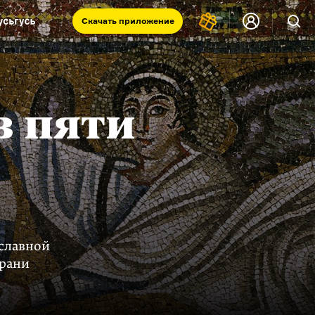
Скачать
приложение
Запад и Восток: история культур
Что такое античность
я комната
в пяти
ославной
грани