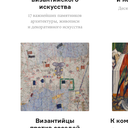
искусства
Деся
17 важнейших памятников
архитектуры, живописи
и декоративного искусства
Византийцы
К ком
против соседей