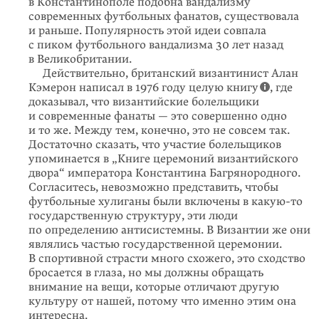
в Константинополе подобна вандализму
современных футбольных фанатов, существовала
и раньше. Популярность этой идеи совпала
с пиком футбольного вандализма 30 лет назад
в Великобритании.
Действительно, британский византинист Алан
Кэмерон написал в 1976 году целую книгу
, где
доказывал, что византийские болель­щики
и современные фанаты — это совершенно одно
и то же. Между тем, конечно, это не совсем так.
Достаточно сказать, что участие болельщиков
упоминается в „Книге церемоний византийского
двора“ императора Константина Багрянородного.
Согласитесь, невозможно представить, чтобы
футбольные хулиганы были включены в
какую-то
государственную структуру, эти люди
по определению антисистемны. В Византии же они
являлись частью государственной церемонии.
В спортивной страсти много схожего, это сходство
бросается в глаза, но мы должны обращать
внимание на вещи, которые отличают другую
культуру от нашей, потому что именно этим она
интересна.