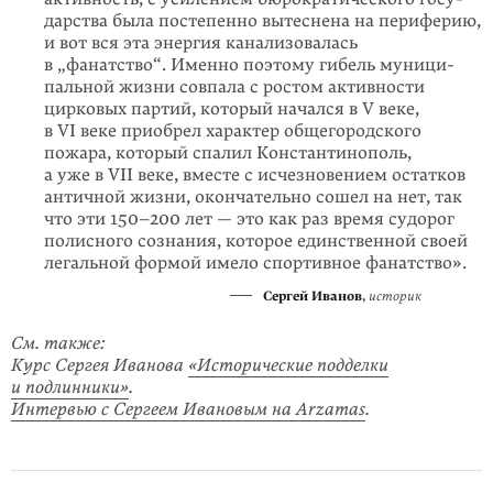
дарства была постепенно вытеснена на периферию,
и вот вся эта энер­гия канализовалась
в „фанатство“. Именно поэтому гибель муници­
паль­ной жизни совпала с ростом активности
цирковых партий, который начался в V веке,
в VI веке приобрел характер общегородского
пожара, который спалил Константинополь,
а уже в VII веке, вместе с исчезнове­нием остатков
античной жизни, окончательно сошел на нет, так
что эти 150–200 лет — это как раз время судорог
полис­ного сознания, которое единственной своей
легальной формой имело спортивное фанатство».
Сергей Иванов
,
историк
См. также:
Курс Сергея Иванова
«Исторические подделки
и подлинники»
.
Интервью с Сергеем Ивановым на Arzamas
.