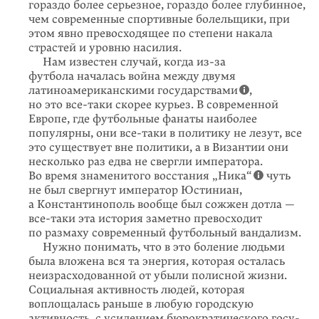
гораздо более серьезное, гораздо более глубинное,
чем современные спортивные болельщики, при
этом явно превосходящее по степени накала
страстей и уровню насилия.
Нам известен случай, когда из-за
футбола началась война между двумя
латиноамериканскими государствами
,
но это все-таки скорее курьез. В современной
Европе, где футбольные фанаты наиболее
популярны, они все-таки в политику не лезут, все
это существует вне политики, а в Византии они
несколько раз едва не свергли императора.
Во время знаменитого восстания „Ника“
чуть
не был свергнут император Юстиниан,
а Константинополь вообще был сожжен дотла —
все-таки эта история заметно превосходит
по размаху современный футбольный вандализм.
Нужно понимать, что в это боление людьми
была вложена вся та энергия, которая осталась
неизрасходованной от убыли полисной жизни.
Социальная активность людей, которая
воплощалась раньше в любую городскую
активность, с усилением бюрократического госу­