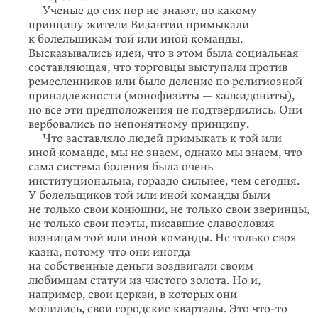
Ученые до сих пор не знают, по какому
принципу жители Византии примыкали
к болельщикам той или иной команды.
Высказывались идеи, что в этом была социальная
составляющая, что торговцы высту­пали против
ремесленников или было деление по религиозной
принад­лежности (монофизиты — халкидониты),
но все эти предположения не подтвердились. Они
вербовались по непонятному принципу.
Что заставляло людей примыкать к той или
иной команде, мы не знаем, однако мы знаем, что
сама система боления была очень
институциональна, гораздо сильнее, чем сегодня.
У болельщиков той или иной команды были
не только свои конюшни, не только свои зверинцы,
не только свои поэты, писавшие славословия
возницам той или иной команды. Не только своя
казна, потому что они иногда
на собственные деньги воздвигали своим
любимцам статуи из чистого золота. Но и,
например, свои церкви, в которых они
молились, свои городские кварталы. Это
что-то