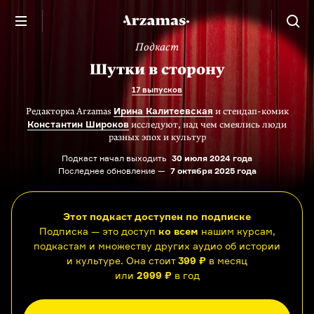
Подкаст
Шутки в сторону
17 выпусков
Ирина Калитеевская
Редакторка Arzamas
и стендап-комик
Константин Широков
исследуют, над чем смеялись люди
разных эпох и культур
Подкаст начал выходить
30 июля 2024 года
Последнее обновление —
7 октября 2025 года
Этот подкаст доступен по подписке
Подписка — это доступ
ко всем
нашим курсам,
подкастам и множеству других аудио об истории
и культуре. Она стоит
399 ₽
в месяц
или
2999 ₽
в год