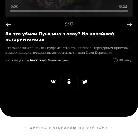
0:00
48:22
9/17
За что убили Пушкина в лесу? Из новейшей
истории юмора
Что такое плохопись, как графоманство становится литературным приемом
и каких юмористических высот достигают песни Псоя Короленко
Гость подкаста
Александр Жолковский
48 минут
ДРУГИЕ МАТЕРИАЛЫ НА ЭТУ ТЕМУ