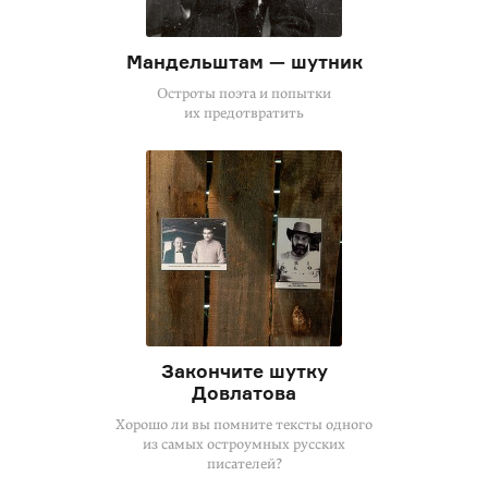
Мандельштам — шутник
Остроты поэта и попытки
их предотвратить
Закончите шутку
Довлатова
Хорошо ли вы помните тексты одного
из самых остроумных русских
писателей?