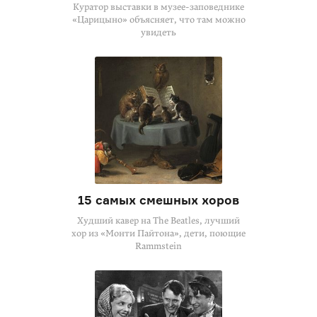
Куратор выставки в музее-заповеднике
«Царицыно» объясняет, что там можно
увидеть
15 самых смешных хоров
Худший кавер на The Beatles, лучший
хор из «Монти Пайтона», дети, поющие
Rammstein