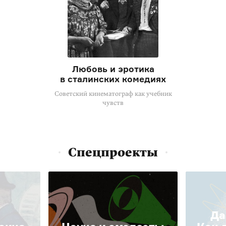
Любовь и эротика
в сталинских комедиях
Советский кинематограф как учебник
чувств
Спецпроекты
Да