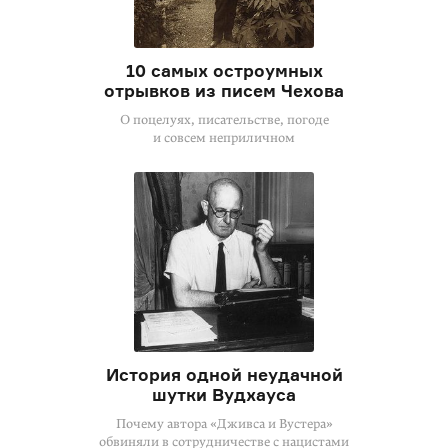
10 самых остроумных
отрывков из писем Чехова
О поцелуях, писательстве, погоде
и совсем неприличном
История одной неудачной
шутки Вудхауса
Почему автора «Дживса и Вустера»
обвиняли в сотрудничестве с нацистами