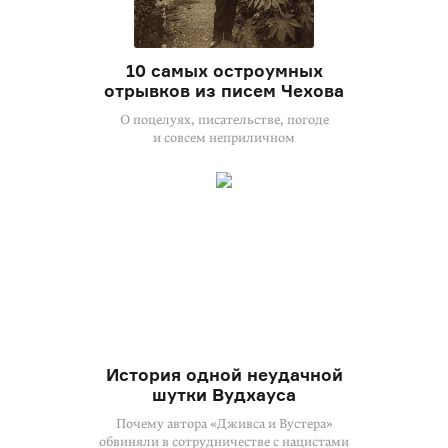
10 самых остроумных
отрывков из писем Чехова
О поцелуях, писательстве, погоде
и совсем неприличном
История одной неудачной
шутки Вудхауса
Почему автора «Дживса и Вустера»
обвиняли в сотрудничестве с нацистами