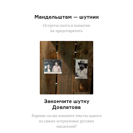
Мандельштам — шутник
Остроты поэта и попытки
их предотвратить
Закончите шутку
Довлатова
Хорошо ли вы помните тексты одного
из самых остроумных русских
писателей?