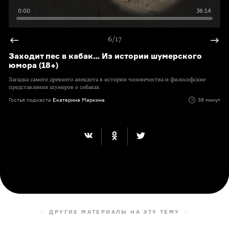
0:00
36:14
6/17
Заходит пес в кабак… Из истории шумерского
юмора (18+)
Загадка самого древнего анекдота в истории человечества и философские
представления шумеров о собаках
Гостья подкаста
Екатерина Маркина
36 минут
ДРУГИЕ МАТЕРИАЛЫ НА ЭТУ ТЕМУ