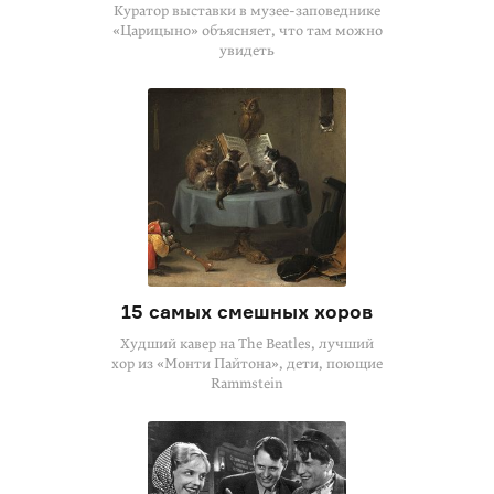
Куратор выставки в музее-заповеднике
«Царицыно» объясняет, что там можно
увидеть
15 самых смешных хоров
Худший кавер на The Beatles, лучший
хор из «Монти Пайтона», дети, поющие
Rammstein