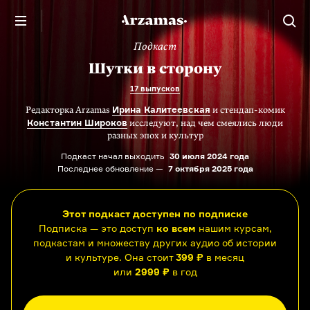
Подкаст
Шутки в сторону
17 выпусков
Ирина Калитеевская
Редакторка Arzamas
и стендап-комик
Константин Широков
исследуют, над чем смеялись люди
разных эпох и культур
Подкаст начал выходить
30 июля 2024 года
Последнее обновление —
7 октября 2025 года
Этот подкаст доступен по подписке
Подписка — это доступ
ко всем
нашим курсам,
подкастам и множеству других аудио об истории
и культуре. Она стоит
399 ₽
в месяц
или
2999 ₽
в год