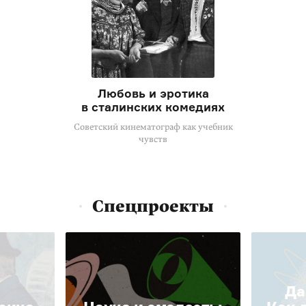
Любовь и эротика
в сталинских комедиях
Советский кинематограф как учебник
чувств
Спецпроекты
Да