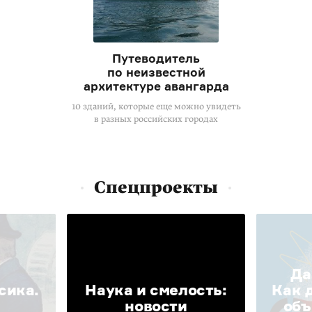
Путеводитель
по неизвестной
архитектуре авангарда
10 зданий, которые еще можно увидеть
в разных российских городах
Спецпроекты
Да
сика.
Наука и смелость:
Как 
новости
объ