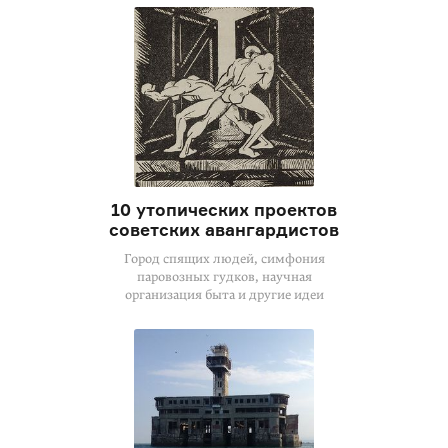
10 утопических проектов
советских авангардистов
Город спящих людей, симфония
паровозных гудков, научная
организация быта и другие идеи