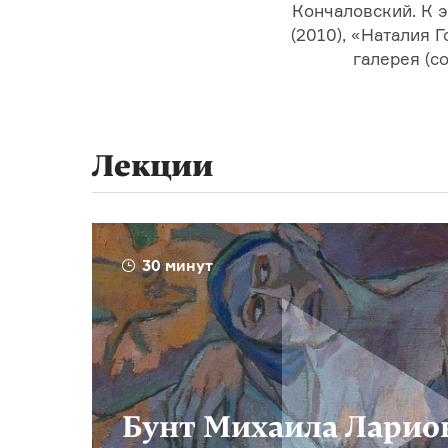
Кончаловский. К э
(2010), «Наталия 
галерея (с
Лекции
30 минут
Бунт Михаила Ларио