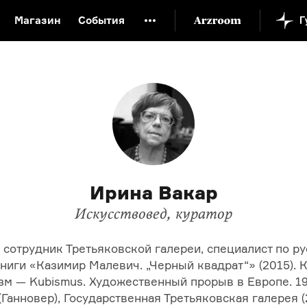
Магазин
События
й музей
Новая Третьяковка
Онлайн-университет
ой культуры
Русский язык от «гой еси» до «лол кек»
искусство XX века
Русская литература XX века
Детска
Ирина Вакар
Искусствовед, куратор
сотрудник Третьяковской галереи, специалист по ру
книги «Казимир Малевич. „Черный квадрат“» (2015). 
зм — Kubismus. Художественный прорыв в Европе.
1
Ганновер), Государственная Третьяковская галерея (