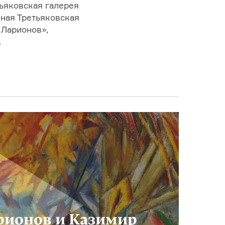
тьяковская галерея
нная Третьяковская
 Ларионов»,
.
рионов и Казимир