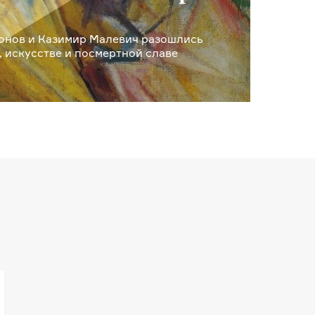
онов и Казимир Малевич разошлись
, искусстве и посмертной славе