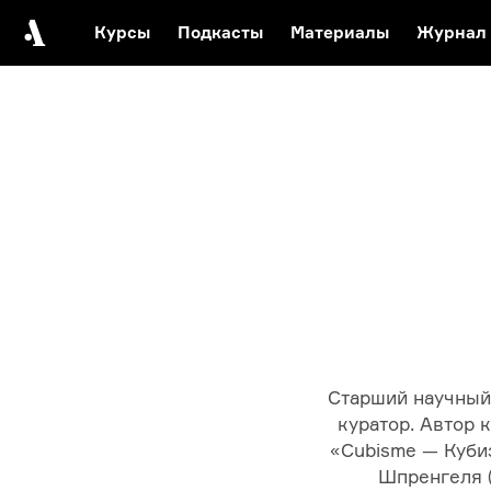
Курсы
Подкасты
Материалы
Журнал
Автор среди нас
Еврейски
Видеоистория русск
Русское 
Старший научный 
куратор. Автор 
«Cubisme — Куби
Шпренгеля (