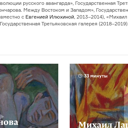
волюции русского авангарда», Государственная Тре
Гончарова. Между Востоком и Западом», Государстве
овместно с
Евгенией Илюхиной
,
2013–2014
), «Михаил
Государственная Третьяковская галерея (
2018–2019
)
33 минуты
нова
Михаил Ла