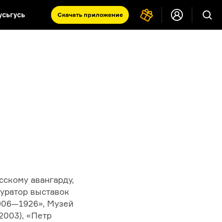
Скачать
приложение
Запад и Восток: история культур
Что такое античность
я комната
сскому авангарду,
Куратор выставок
906—1926
», Музей
2003), «Петр