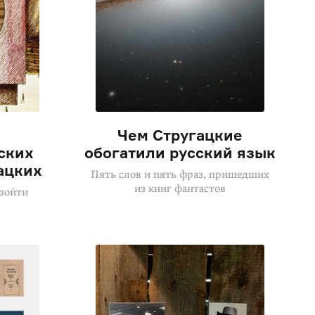
Чем Стругацкие
ских
обогатили русский язык
ацких
Пять слов и пять фраз, пришедших
из книг фантастов
зойти