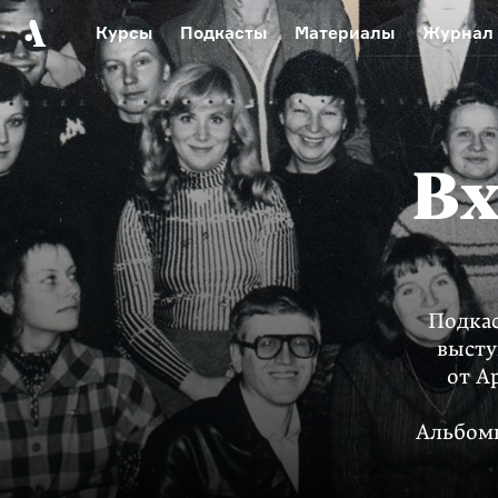
Курсы
Подкасты
Материалы
Журнал
Автор среди нас
Еврейски
Видеоистория русск
Русское 
Вх
Подкас
высту
от А
Альбомы