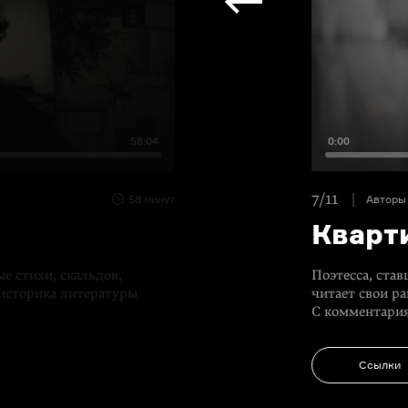
58:04
0:00
7/11
58 минут
Автор
Кварт
е стихи, скальдов,
Поэтесса, ста
 историка литературы
читает свои р
С комментари
Ссылки