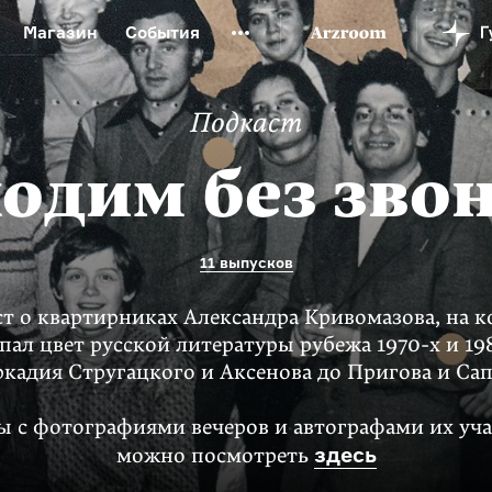
Магазин
События
й музей
Новая Третьяковка
Онлайн-университет
Подкаст
ой культуры
Русский язык от «гой еси» до «лол кек»
искусство XX века
Русская литература XX века
Детска
одим без зво
11 выпусков
т о квартирниках Александра Кривомазова, на 
пал цвет русской литературы рубежа
1970-х
и
19
ркадия Стругацкого и Аксенова до Пригова и Сап
 с фотографиями вечеров и автографами их уч
здесь
можно посмотреть