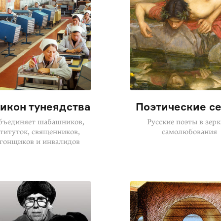
икон тунеядства
Поэтические с
бъединяет шабашников,
Русские поэты в зерк
титуток, священников,
самолюбования
гонщиков и инвалидов