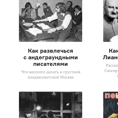
Как развлечься
Как
с андеграундными
Лиан
писателями
Расска
Сапгир
Что веселого делать в грустной
позднесоветской Москве