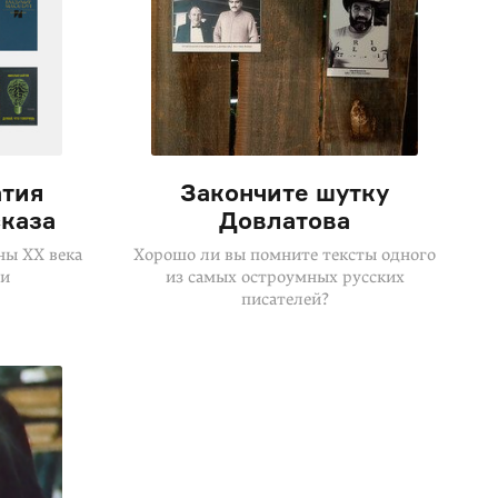
атия
Закончите шутку
сказа
Довлатова
ны XX века
Хорошо ли вы помните тексты одного
ни
из самых остроумных русских
писателей?