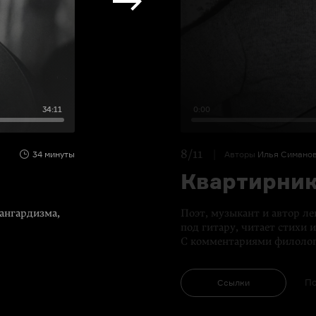
34:11
0:00
8/11
34 минуты
Авторы
Илья Симано
Квартирник
ангардизма,
Поэт, музыкант и автор л
под гитару, читает стихи 
С комментариями филолог
По
Ссылки