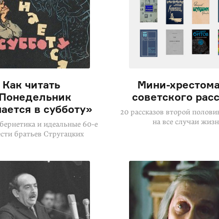
Как читать
Мини-хрестом
Понедельник
советского рас
ается в субботу»
20 рассказов второй полови
на все случаи жиз
бернетика и идеальные 60-е
ести братьев Стругацких