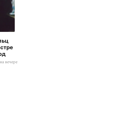
льц
естре
од
на вечере