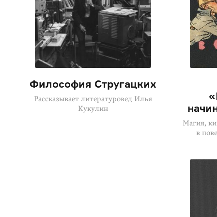
Философия Стругацких
«
Рассказывает литературовед Илья
начин
Кукулин
Магия, ки
в пов