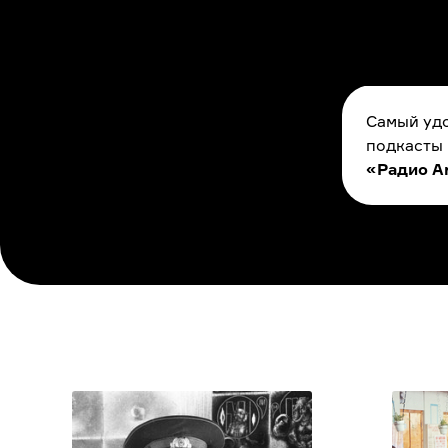
Самый удо
подкасты
«Радио A