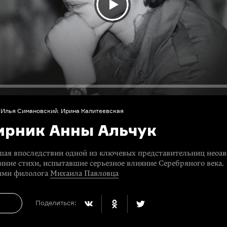
ы
Илья Симановский
,
Ирина Калитеевская
ирник Анны Альчук
вшая впоследствии одной из ключевых представительниц неоав
анние стихи, испытавшие серьезное влияние Серебряного века.
ями филолога
Михаила Павловца
Поделиться: