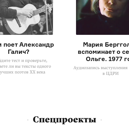
м поет Александр
Мария Бергго
Галич?
вспоминает о с
Ольге. 1977 г
дите тест и проверьте,
ете ли вы тексты одного
Аудиозапись выступления 
лучших поэтов XX века
в ЦДРИ
Спецпроекты