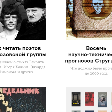
 читать поэтов
Восемь
озовской группы
научно‑техниче
прогнозов Струг
зываем о стихах Генриха
а, Игоря Холина, Эдуарда
Что должно было прои
Лимонова и других
до 2000 года