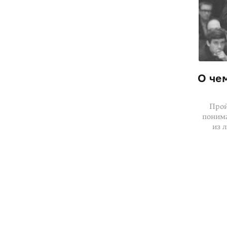
О че
Прой
понима
из 