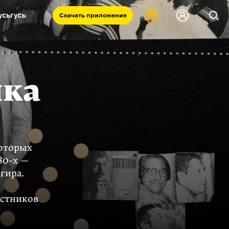
Скачать
приложение
Запад и Восток: история культур
Что такое античность
я комната
нка
которых
80-х
—
гира.
астников