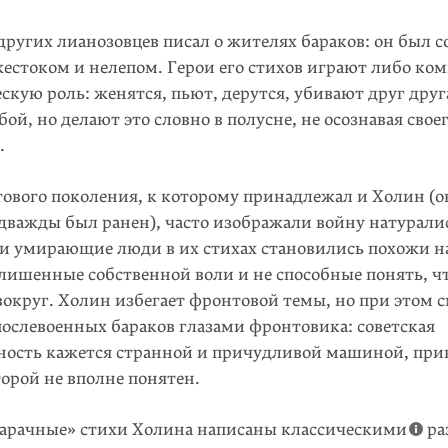
ругих лианозовцев писал о жителях бараков: он был с
жестоком и нелепом. Герои его стихов играют либо ко
скую роль: женятся, пьют, дерутся, убивают друг друг
бой, но делают это словно в полусне, не осознавая свое
и.
ового поколения, к которому принадлежал и Холин (
 дважды был ранен), часто изображали войну натурали
и умирающие люди в их стихах становились похожи н
лишенные собственной воли и не способные понять, ч
вокруг. Холин избегает фронтовой темы, но при этом 
послевоенных бараков глазами фронтовика: советская
ность кажется странной и причудливой машиной, пр
торой не вполне понятен.
барачные» стихи Холина написаны классическими
ра