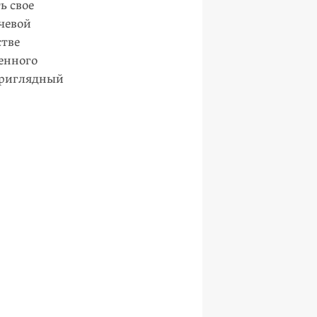
ь свое
ечевой
стве
венного
еприглядный