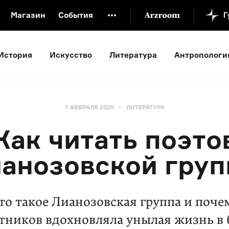
Магазин
События
й музей
Новая Третьяковка
Онлайн-университет
История
Искусство
Литература
Антропологи
ой культуры
Русский язык от «гой еси» до «лол кек»
искусство XX века
Русская литература XX века
Детска
7 ФЕВРАЛЯ 2020
ЛИТЕРАТУРА
Как читать поэто
анозовской гру
то такое Лианозовская группа и поче
стников вдохновляла унылая жизнь в 