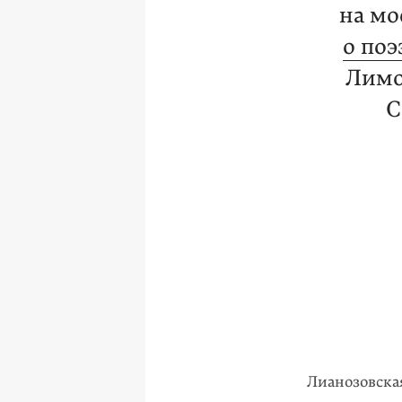
на мо
о поэ
Лимо
С
Лианозовска