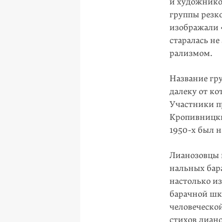
и художник
группы резк
изображали 
старалась не
рализмом.
Название гр
далеку от к
Участники п
Кропив­ницки
1950-х был 
Лианозовцы 
нальных бар
настолько из
барачной шк
человеческой
стихов лиано