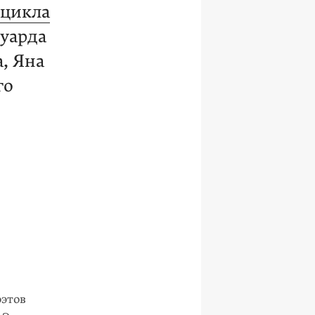
цикла
дуарда
, Яна
го
оэтов