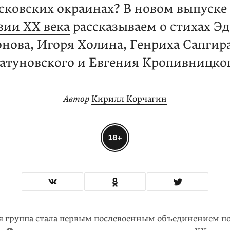
сковских окраинах? В новом выпуске
зии XX века
рассказываем о стихах Э
нова, Игоря Холина, Генриха Сапгира
атуновского и Евгения Кропивницко
Автор
Кирилл Корчагин
18+
я группа стала первым послевоенным объединением п