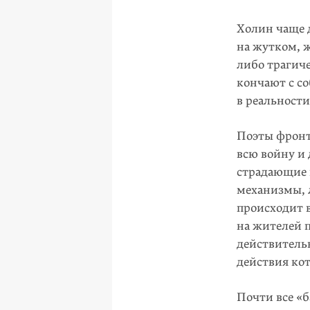
Холин чаще д
на жутком, 
либо трагиче
кончают с со
в реальност
Поэты фронт
всю войну и
страдающие 
механизмы, 
происходит 
на жителей 
действитель
действия ко
Почти все «