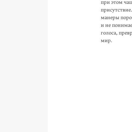
при этом чащ
присут­ствие
манеры поро
и не понимае
голоса, прев
мир.