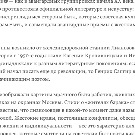
ов
— как в авангардных группировках начала ХХ века.
о противостояла официальной литературе и искусству:
«неприглядные» стороны быта, которые советская кул
 замечать, и совмещали авангардные приемы с жестки
уппы возникло от железнодорожной станции Лианозово
оторой в 1950-е годы жили Евгений Кропивницкий и И
ринадлежали к разным литературным поколениям: ес
й начал писать еще до революции, то Генрих Сапгир в
начинающим поэтом.
изображали картины мрачного быта рабочих, живших
аках на окраинах Москвы. Стихи о «жителях барака» с
вестны, что лианозовцев в
какой-то
момент даже назы
олой. Жестокие нравы, постоянные конфликты, обесц
 жизни и индивидуальности — все это характерно для
зовцев, которые смотрели на советский быт почти как