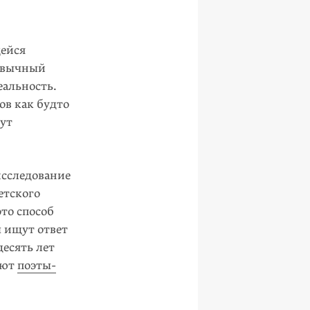
щейся
ривычный
еальность.
ов как будто
гут
сследо­вание
етского
то способ
ы ищут ответ
есять лет
ьют
поэты-