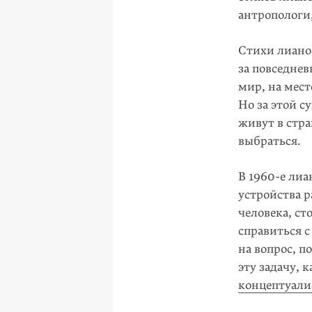
антропологи
Стихи лиано
за повседне
мир, на мест
Но за этой с
живут в стра
выбраться.
В 1960-е ли
устройства р
человека, ст
справиться с
на вопрос, п
эту задачу, 
концептуал