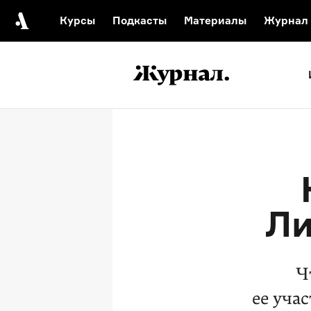
Курсы
Подкасты
Материалы
Журнал
Автор среди нас
Еврейски
Видеоистория русск
Русское 
Ли
Ч
ее уча