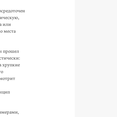
осредоточен
мическую,
а или
го места
он прошел
стически:
а хрупкие
то
смотрит
инцип
змерами,