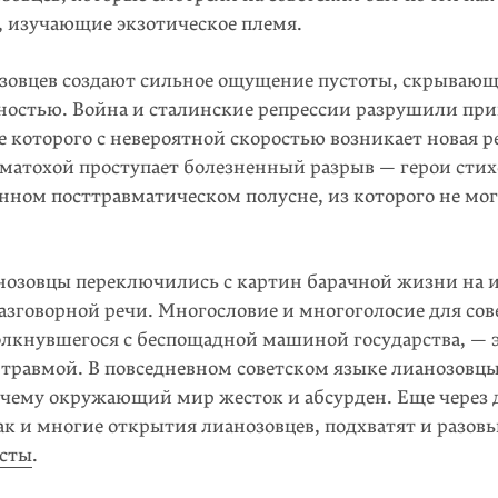
, изучающие экзотическое племя.
зовцев создают сильное ощущение пустоты, скрываю
в­ностью. Война и сталинские репрессии разрушили п
е которого с невероятной скоростью возникает новая р
уматохой проступает болезненный разрыв — герои стих
нном посттравматическом полусне, из которого не мо
анозовцы переключились с картин барачной жизни на и
азговорной речи. Многословие и многоголосие для сов
олкнувшегося с беспощадной машиной государства, — э
 травмой. В повседневном советском языке лианозовц
очему окружающий мир жесток и абсурден. Еще через д
как и многие открытия лианозовцев, подхватят и разов
исты
.