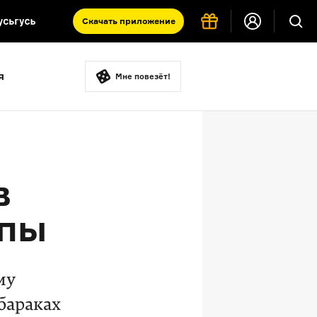
Скачать
приложение
Запад и Восток: история культур
я
Что такое античность
Мне повезёт!
я комната
в
ппы
му
бараках