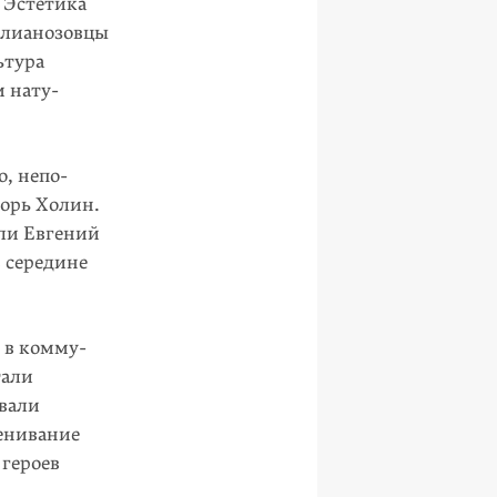
 Эстетика
 лианозовцы
ьтура
м нату­
, непо­
горь Холин.
ли Евгений
 середине
 в комму­
тали
вали
енивание
 героев