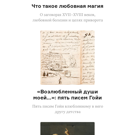
Что такое любовная магия
О заговорах XVII–XVIII веков,
любовной болезни и целях приворота
«Возлюбленный души
моей...»: пять писем Гойи
Пять писем Гойи влюбленному в него
другу детства