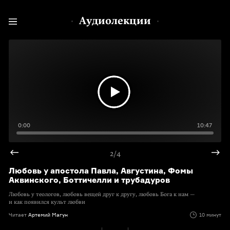
Аудиолекции
0:00
10:47
2/4
Любовь у апостола Павла, Августина, Фомы
Аквинского, Боттичелли и трубадуров
Любовь у теологов, любовь вещей друг к другу, любовь Бога к нам —
и как появился культ любви
Читает
Артемий Магун
10 минут