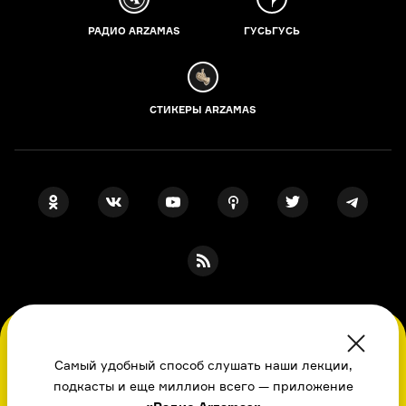
РАДИО ARZAMAS
ГУСЬГУСЬ
СТИКЕРЫ ARZAMAS
ПОДПИСКА НА НАШИ НОВОСТИ
Во время посещения сайта вы соглашаетесь
с использованием нами файлов
Самый удобный способ слушать наши лекции,
cookie,
подкасты и еще миллион всего — приложение
пользовательским соглашением
, политикой
Я даю свое согласие на обработку
персональных данных
, принимаю