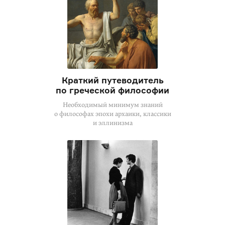
Краткий путеводитель
по греческой философии
Необходимый минимум знаний
о философах эпохи архаики, классики
и эллинизма