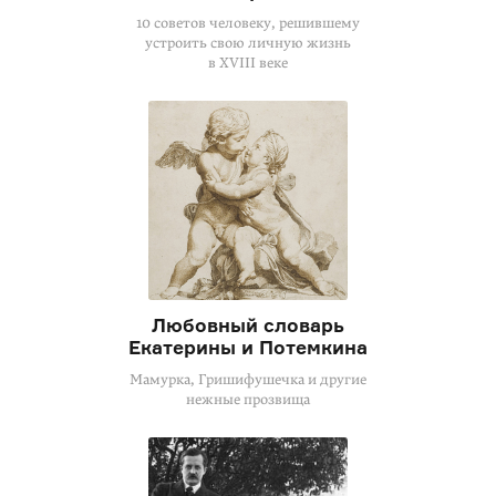
10 советов человеку, решившему
устроить свою личную жизнь
в XVIII веке
Любовный словарь
Екатерины и Потемкина
Мамурка, Гришифушечка и другие
нежные прозвища