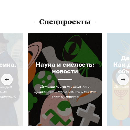
Спецпроекты
Да
сика.
Наука и смелость:
Как 
новости
объ
ратуры
Детский подкаст о том, что
Детский 
вных
происходит в науке сегодня и как она
программы
к этому пришла