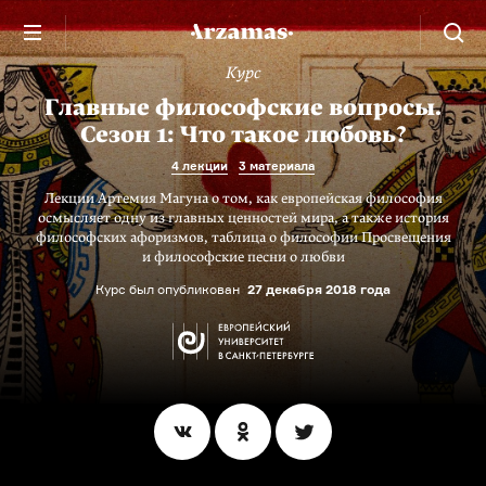
Курс
Главные философские вопросы.
Сезон 1: Что такое любовь?
4 лекции
3 материала
Лекции Артемия Магуна о том, как европейская философия
осмысляет одну из главных ценностей мира, а также история
философских афоризмов, таблица о философии Просвещения
и философские песни о любви
Курс был опубликован
27 декабря 2018 года