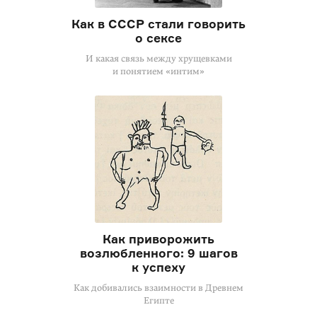
Как в СССР стали говорить
о сексе
И какая связь между хрущевками
и понятием «интим»
Как приворожить
возлюбленного: 9 шагов
к успеху
Как добивались взаимности в Древнем
Египте