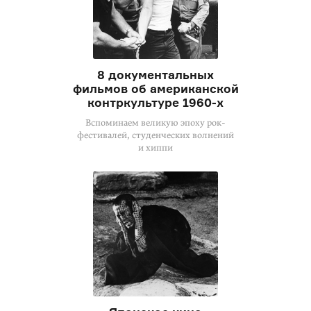
8 документальных
фильмов об американской
контркультуре 1960-х
Вспоминаем великую эпоху рок-
фестивалей, студенческих волнений
и хиппи