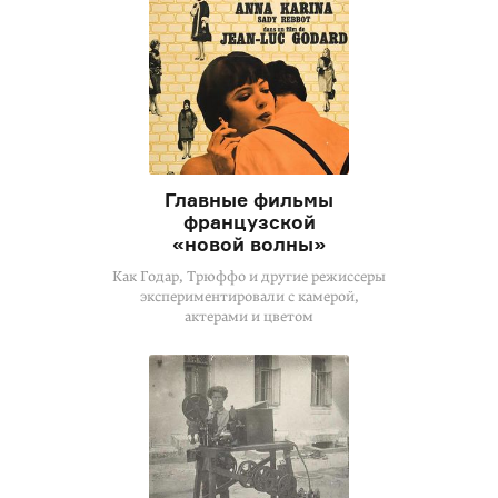
Главные фильмы
французской
«новой волны»
Как Годар, Трюффо и другие режиссеры
экспериментировали с камерой,
актерами и цветом