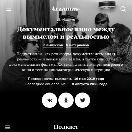
Подкаст
Документальное кино между
вымыслом и реальностью
5 выпусков
5 материалов
Подкаст о том, как режиссеры-документалисты видят
реальность — и показывают ее нам, а также ключевые
документальные фильмы XX века, главные жанры неигрового
кино и тест на кинематографическую интуицию
Подкаст начал выходить
16 мая 2019 года
Последнее обновление —
8 августа 2026 года
Подкаст