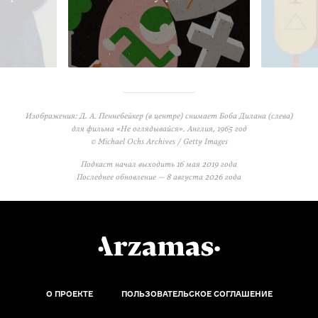
Изображения: Д. А. Пеннебейкер (в центре) снимает Боба Дилана (слева)
для фильма «Не оглядывайся». Англия, 1965 год
© Michael Ochs Archives / Getty Images
Подкаст начал выходить
16 мая 2019 года
Последнее обновление —
8 августа 2026 года
О ПРОЕКТЕ
ПОЛЬЗОВАТЕЛЬСКОЕ СОГЛАШЕНИЕ