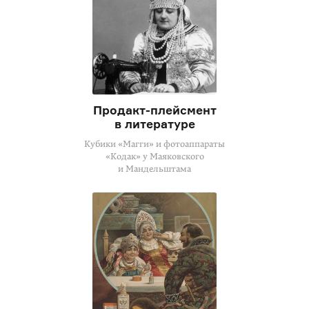
Продакт-плейсмент
в литературе
Кубики «Магги» и фотоаппараты
«Кодак» у Маяковского
и Мандельштама