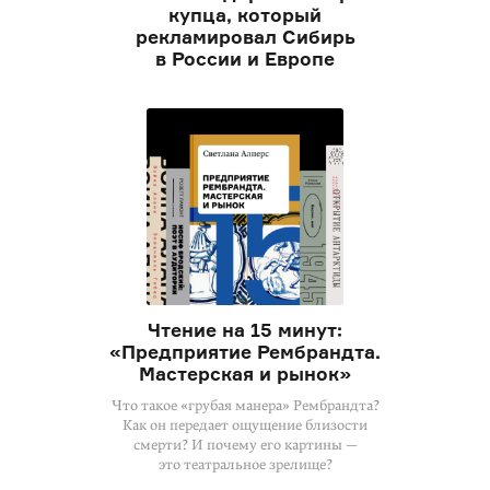
купца, который
рекламировал Сибирь
в России и Европе
Чтение на 15 минут:
«Предприятие Рембрандта.
Мастерская и рынок»
Что такое «грубая манера» Рембрандта?
Как он передает ощущение близости
смерти? И почему его картины —
это театральное зрелище?