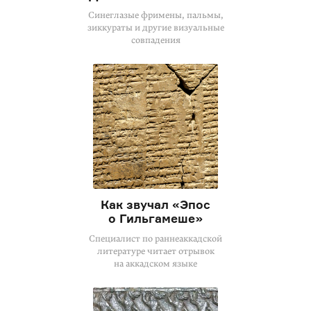
Синеглазые фримены, пальмы,
зиккураты и другие визуальные
совпадения
Как звучал «Эпос
о Гильгамеше»
Специалист по раннеаккадской
литературе читает отрывок
на аккадском языке