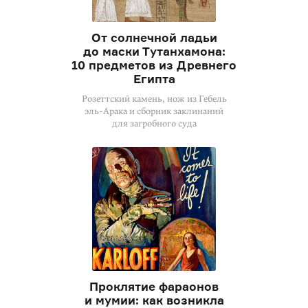
От солнечной ладьи
до маски Тутанхамона:
10 предметов из Древнего
Египта
Розеттский камень, нож из Гебель
эль-Арака
и сборник заклинаний
для загробного суда
Проклятие фараонов
и мумии: как возникла