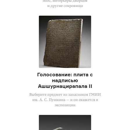
эпос, интерьеры дворцов
и другие сокровища
Голосование: плита с
надписью
Ашшурнацирапала II
Выберите предмет из запасников ГМИИ
им. А. С. Пушкина — и он окажется в
экспозиции