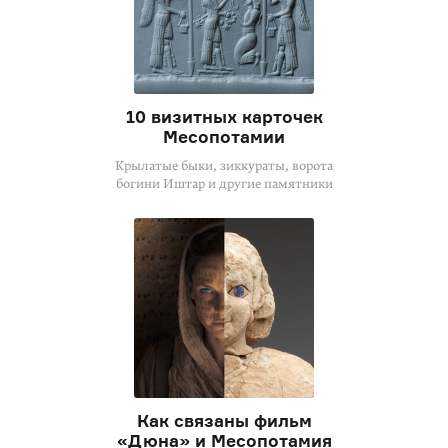
10 визитных карточек
Месопотамии
Крылатые быки, зиккураты, ворота
богини Иштар и другие памятники
Как связаны фильм
«Дюна» и Месопотамия