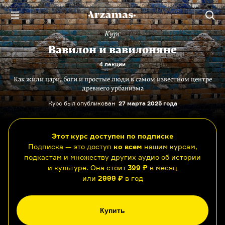
Курс
Вавилон и вавилоняне
4 лекции
Как жили цари, боги и простые люди в самом известном центре
древнего урбанизма
Курс был опубликован
27 марта 2025 года
Этот курс доступен по подписке
Подписка — это доступ
ко всем
нашим курсам,
подкастам и множеству других аудио об истории
и культуре. Она стоит
399 ₽
в месяц
или
2999 ₽
в год
Купить