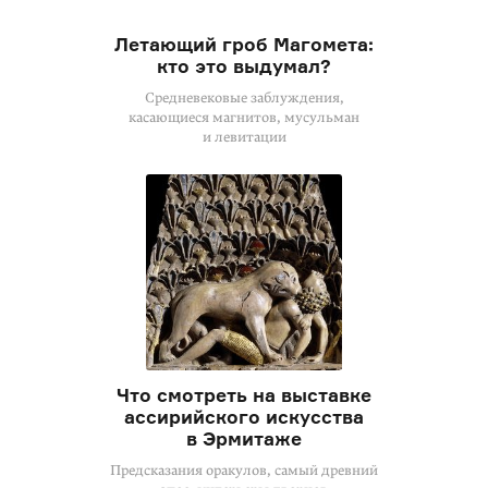
Летающий гроб Магомета:
кто это выдумал?
Средневековые заблуждения,
касающиеся магнитов, мусульман
и левитации
Что смотреть на выставке
ассирийского искусства
в Эрмитаже
Предсказания оракулов, самый древний