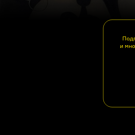
Подп
и мно