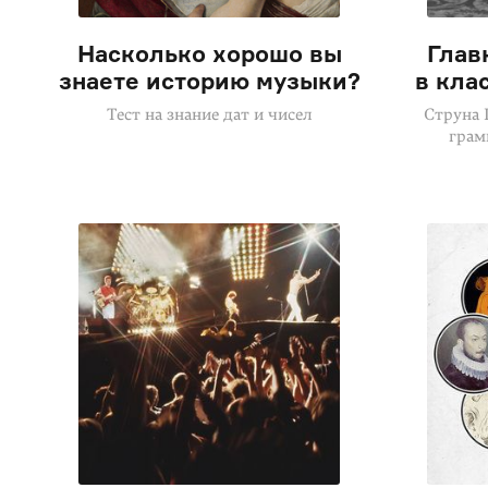
Насколько хорошо вы
Глав
знаете историю музыки?
в кла
Тест на знание дат и чисел
Струна 
грам