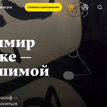
Скачать
приложение
Запад и Восток: история культур
Что такое античность
я комната
имир
ке —
ышимой
илософ —
носиться