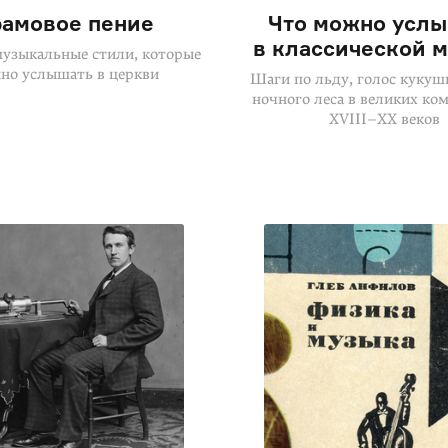
амовое пение
Что можно усл
в классической 
узыкальные стили, которые
но услышать в церкви
Шаги по льду, голос кукуш
ночного леса в великих ко
XVIII–XX веков