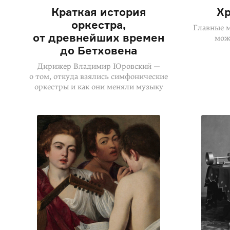
Краткая история
Хр
оркестра,
Главные м
от древнейших времен
мож
до Бетховена
Дирижер Владимир Юровский —
о том, откуда взялись симфонические
оркестры и как они меняли музыку