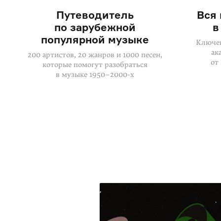
Путеводитель
Вся
по зарубежной
в
популярной музыке
Ключев
ак
200 артистов, 20 жанров и 1000 песен,
от
которые помогут разобраться
в музыке 1950–2000-х