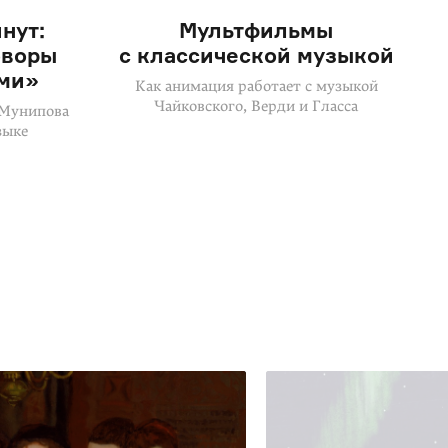
нут:
Мультфильмы
оворы
с классической музыкой
ами»
Как анимация работает с музыкой
Чайковского, Верди и Гласса
 Мунипова
зыке