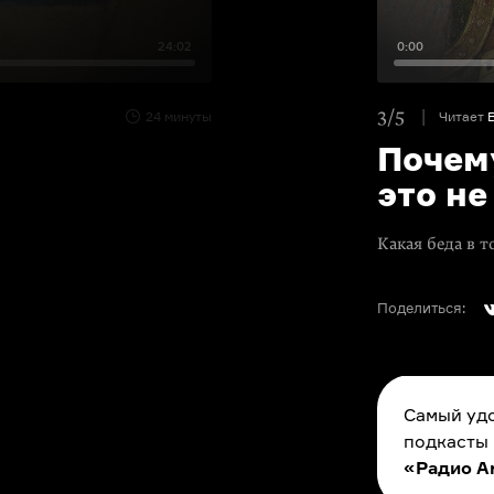
24:02
0:00
3/5
24 минуты
Читает
в
Почем
это н
Какая беда в 
Поделиться:
Самый удо
подкасты
«Радио A