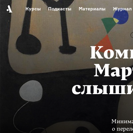
Курсы
Подкасты
Материалы
Журнал
Автор среди нас
Еврейски
Видеоистория русск
Русское 
Ком
Мар
слыши
Минимал
о перел