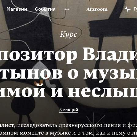
Магазин
События
й музей
Новая Третьяковка
Онлайн-университет
Курс
ой культуры
Русский язык от «гой еси» до «лол кек»
искусство XX века
Русская литература XX века
Детска
позитор Влад
тынов о музы
мой и несл
5 лекций
ист, исследователь древнерусского пения и ф
омном моменте в музыке и о том, как к нему от