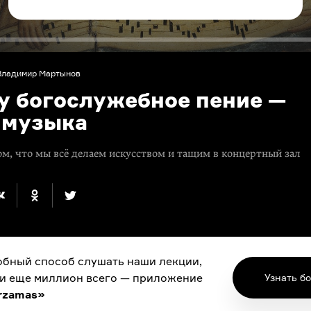
Владимир Мартынов
у богослужебное пение —
е музыка
том, что мы всё делаем искусством и тащим в концертный зал
бный способ слушать наши лекции,
 и еще миллион всего — приложение
Узнать б
rzamas»