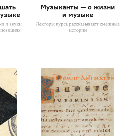
ышать
Музыканты — о жизни
музыке
и музыке
ки и звуки
Лекторы курса рассказывают смешные
мпозициях
истории