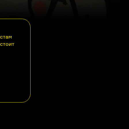
астам
 стоит