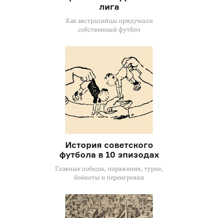
лига
Как австралийцы придумали
собственный футбол
История советского
футбола в 10 эпизодах
Главные победы, поражения, турне,
бойкоты и переигровки