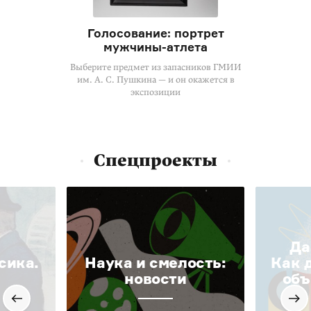
Голосование: портрет
мужчины-атлета
Выберите предмет из запасников ГМИИ
им. А. С. Пушкина — и он окажется в
экспозиции
Спецпроекты
Да
сика.
Наука и смелость:
Как 
новости
объ