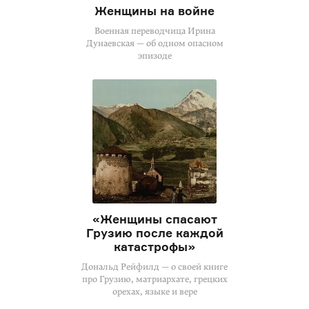
Женщины на войне
Военная переводчица Ирина
Дунаевская — об одном опасном
эпизоде
«Женщины спасают
Грузию после каждой
катастрофы»
Дональд Рейфилд — о своей книге
про Грузию, матриархате, грецких
орехах, языке и вере