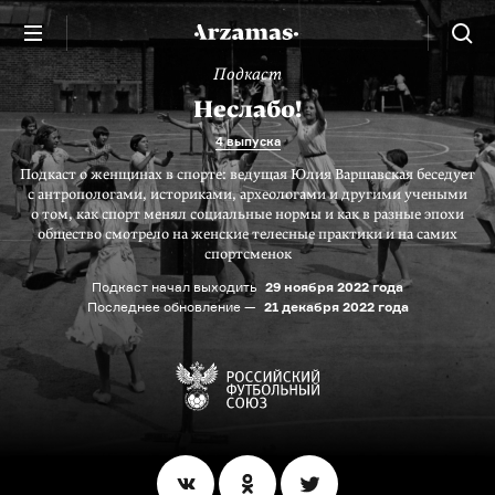
Подкаст
Неслабо!
4 выпуска
Подкаст о женщинах в спорте: ведущая Юлия Варшавская беседует
с антропологами, историками, археологами и другими учеными
о том, как спорт менял социальные нормы и как в разные эпохи
общество смотрело на женские телесные практики и на самих
спортсменок
Подкаст начал выходить
29 ноября 2022 года
Последнее обновление —
21 декабря 2022 года