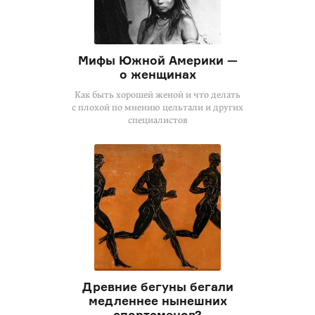
Мифы Южной Америки —
о женщинах
Как быть хорошей женой и что делать
с плохой по мнению цельтали и других
специалистов
Древние бегуны бегали
медленнее нынешних
спортсменов?