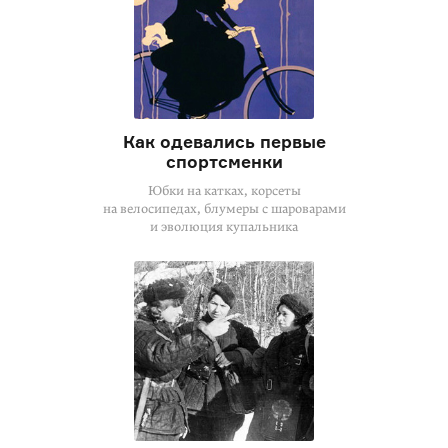
Как одевались первые
спортсменки
Юбки на катках, корсеты
на велосипедах, блумеры с шароварами
и эволюция купальника