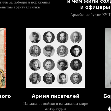
и чем жили сол
тили за победы и поражения
и офицеры
енитые военачальники
Армейские будни XVIII
вого
Армия писателей
Бо
Идеальное войско в идеальном мире
ф
литературы