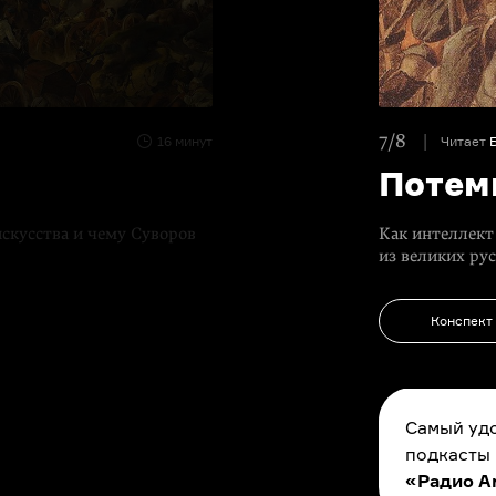
7/8
16 минут
Читает
Потем
искусства и чему Суворов
Как интеллект
из великих ру
Конспект
Самый удо
подкасты
«Радио A