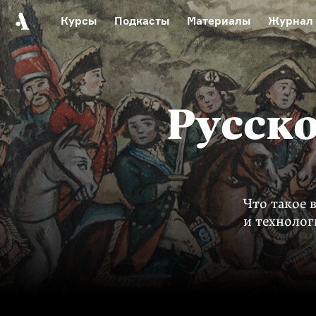
Курсы
Подкасты
Материалы
Журнал
Автор среди нас
Еврейски
Видеоистория русск
Русское 
Русско
Что такое 
и технолог