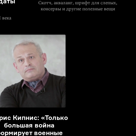
даты
Скотч, акваланг, шрифт для слепых,
консервы и другие полезные вещи
 века
рис Кипнис: «Только
большая война
ормирует военные