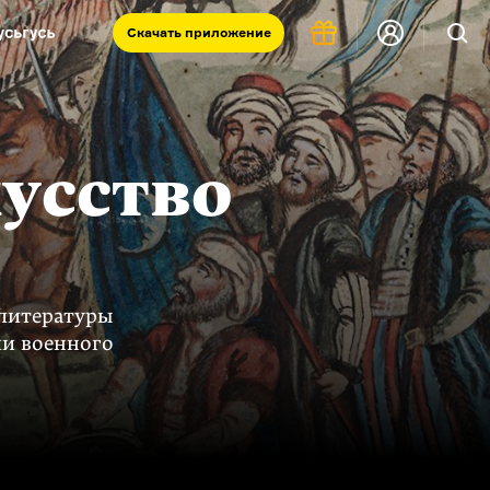
Скачать
приложение
Запад и Восток: история культур
Что такое античность
я комната
кусство
 литературы
ии военного