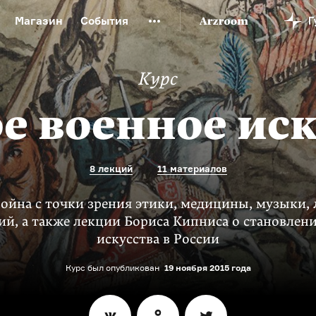
Магазин
События
й музей
Новая Третьяковка
Онлайн-университет
Курс
ой культуры
Русский язык от «гой еси» до «лол кек»
искусство XX века
Русская литература XX века
Детска
е военное ис
8 лекций
11 материалов
война с точки зрения этики, медицины, музыки,
ий, а также лекции Бориса Кипниса о становлен
искусства в России
Курс был опубликован
19 ноября 2015 года