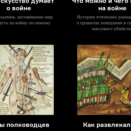
искусство думает
Что можно и чего
о войне
на войне
едения, заставившие мир
История этических разм
нуть на войну по-новому
о правилах поведения в с
массового убийств
ы полководцев
Как развлекал