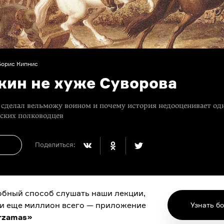
Борис Кипнис
кин не хуже Суворова
 сделал вельможу воином и почему история недооценивает од
сских полководцев
Поделиться:
бный способ слушать наши лекции,
 и еще миллион всего — приложение
Узнать б
rzamas»