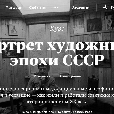
Магазин
События
й музей
Новая Третьяковка
Онлайн-университет
Курс
ой культуры
Русский язык от «гой еси» до «лол кек»
искусство XX века
Русская литература XX века
Детска
ртрет художн
эпохи СССР
11 лекций
2 материала
нные и непризнанные, официальные и неофици
я и уехавшие — как жили и работали советские
второй половины XX века
Курс был опубликован
13 сентября 2022 года