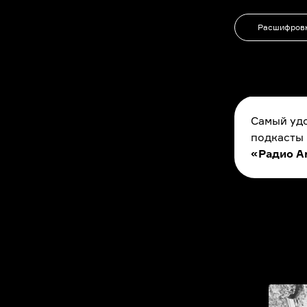
Расшифров
Самый удо
подкасты
«Радио A