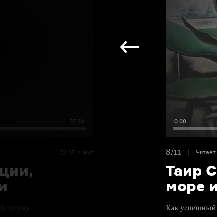
27:20
0:00
8/11
27 минут
Читает
ции,
Таир С
и
море и
обществу
Как успешный 