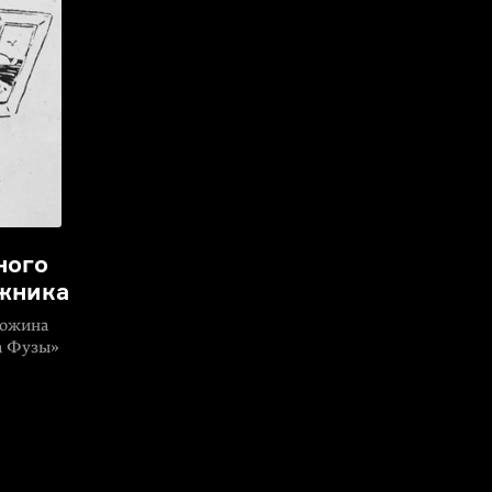
ного
жника
дюжина
а Фузы»