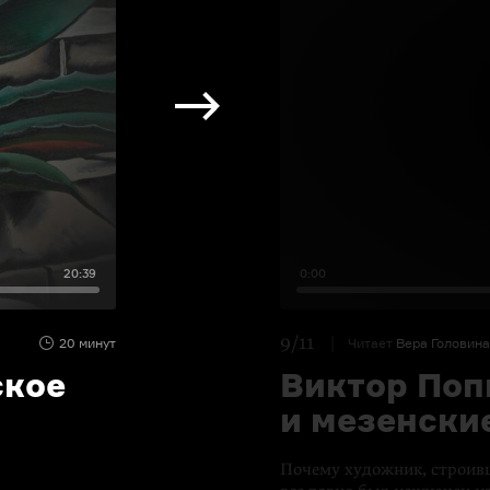
20:39
0:00
9/11
20 минут
Читает
Вера Головина
ское
Виктор Поп
и мезенски
Почему художник, строивш