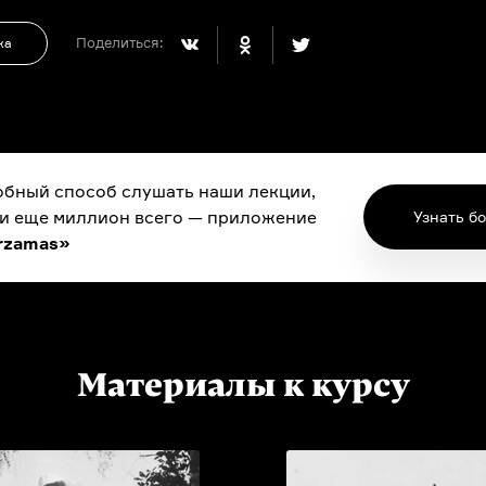
Поделиться:
ка
бный способ слушать наши лекции,
 и еще миллион всего — приложение
Узнать б
rzamas»
Материалы к курсу