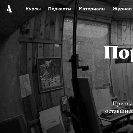
Курсы
Подкасты
Материалы
Журнал
Автор среди нас
Еврейски
Видеоистория русск
Русское 
По
Призна
оставшиес