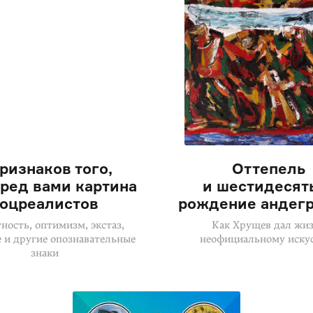
признаков того,
Оттепель
еред вами картина
и шестидесят
оцреалистов
рождение андег
ность, оптимизм, экстаз,
Как Хрущев дал жи
 и другие опознавательные
неофициальному иску
знаки