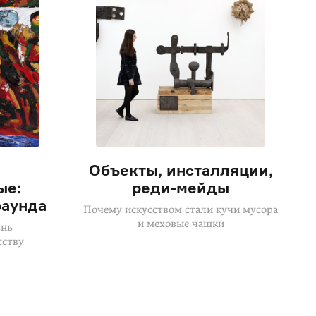
Объекты, инсталляции,
ые:
реди-мейды
раунда
Почему искусством стали кучи мусора
и меховые чашки
знь
сству