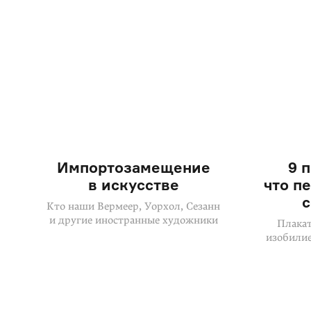
Импортозамещение
9 
в искусстве
что п
с
Кто наши Вермеер, Уорхол, Сезанн
и другие иностранные художники
Плакат
изобилие