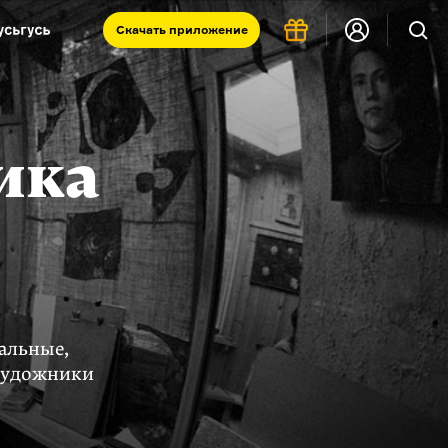
Скачать
приложение
Запад и Восток: история культур
Что такое античность
я комната
ика
альные,
 художники