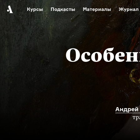
Курсы
Подкасты
Материалы
Журнал
Автор среди нас
Еврейски
Видеоистория русск
Русское 
Особен
Андрей
тр