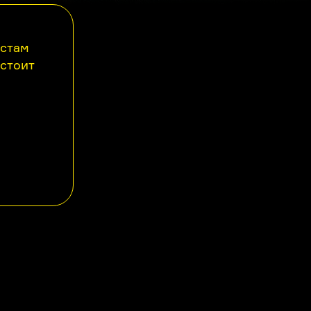
астам
 стоит