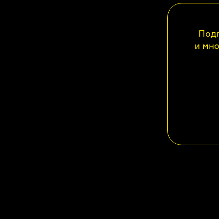
Подп
и мно