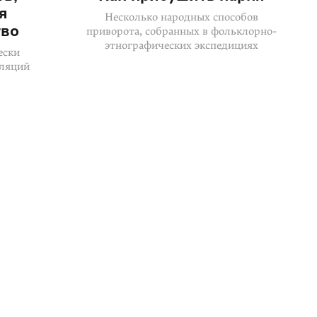
я
Несколько народных способов
тво
приворота, собранных в фольклорно-
этнографических экспедициях
ески
лляций