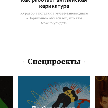
карикатура
Куратор выставки в музее-заповеднике
«Царицыно» объясняет, что там
можно увидеть
Спецпроекты