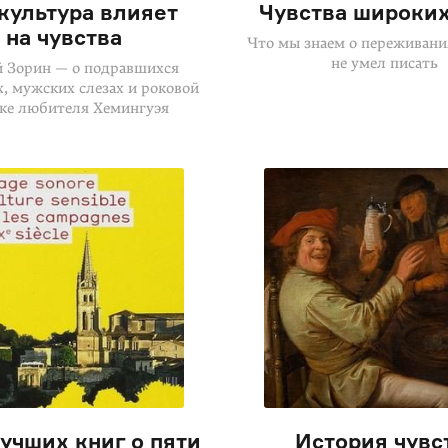
культура влияет
Чувства широких
на чувства
Что мы знаем о переживания
не умел писать
 Зорин — о подравшихся
, мужских слезах и роковой
ке любителя Хемингуэя
учших книг о пяти
История чувс