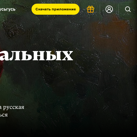
Скачать
приложение
Запад и Восток: история культур
Что такое античность
я комната
нальных
а русская
ься