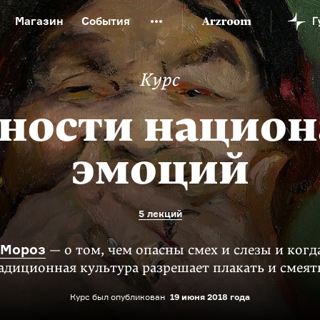
Магазин
События
й музей
Новая Третьяковка
Онлайн-университет
Курс
ой культуры
Русский язык от «гой еси» до «лол кек»
искусство XX века
Русская литература XX века
Детска
ности нацио
эмоций
5 лекций
 Мороз
— о том, чем опасны смех и слезы и когд
адиционная культура разрешает плакать и смеят
Курс был опубликован
19 июня 2018 года