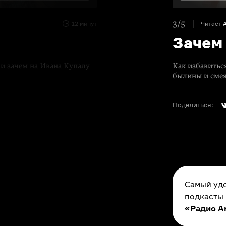
3/5
12 минут
Читает
Зачем
 и зачем на Ивана Купалу
Как избавитьс
былины и смея
Поделиться:
Самый удо
подкасты
«Радио A