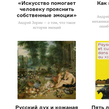
«Искусство помогает
Как 
человеку прояснить
собственные эмоции»
Андрей
механиках
Андрей Зорин — о том, что такое
ошиб
история эмоций
Русский дух и кожаная
Пять л