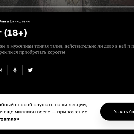
Ольга Вайнштейн
 (18+)
м и мужчинам тонкая талия, действительно ли дело в ней и 
тремимся приобретать корсеты
бный способ слушать наши лекции,
 и еще миллион всего — приложение
Узнать б
rzamas»