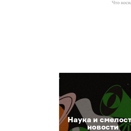
Что носи
Наука и смелост
новости