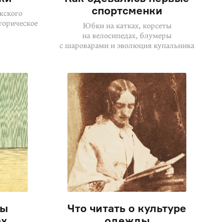
спортсменки
жского
торическое
Юбки на катках, корсеты
на велосипедах, блумеры
с шароварами и эволюция купальника
ды
Что читать о культуре
ах
одежды