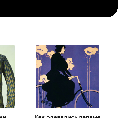
ки
Как одевались первые