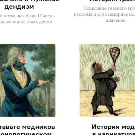
дендизм
Появление главного му
костюма и его всемирное ис
в о том, как Коко Шанель
значение
ла женщине стать денди
тавьте модников
История мо
ронологическом
в карикатур