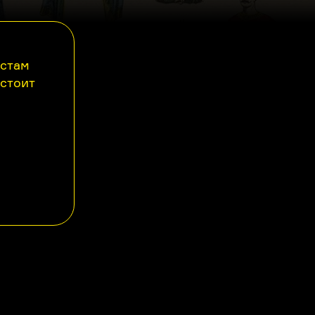
астам
 стоит