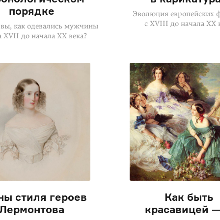
порядке
Эволюция европейских 
с XVIII до начала XX 
 вы, как одевались мужчины
а XVII до начала XX века?
ны стиля героев
Как быть
Лермонтова
красавицей —