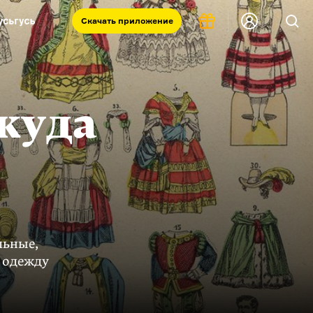
Скачать
приложение
Запад и Восток: история культур
Что такое античность
я комната
 куда
льные,
 одежду