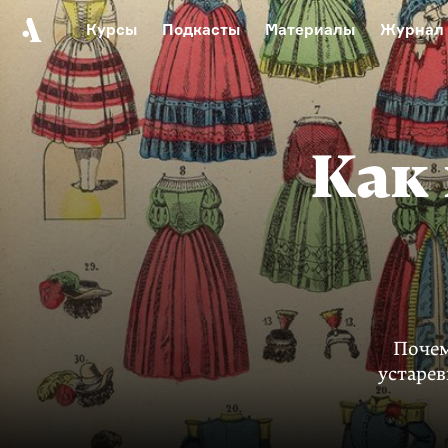
Курсы
Подкасты
Материалы
Журнал
Автор среди нас
Еврейски
Видеоистория русск
Русское 
Как 
Почем
устаре