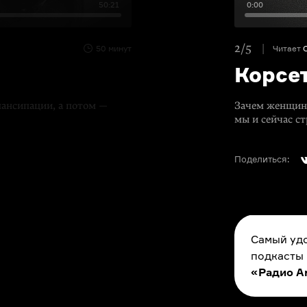
50:21
0:00
2/5
50 минут
Читает
Корсет
ансипации, а потом —
Зачем женщина
мы и сейчас с
Поделиться:
Самый удо
подкасты
«Радио A