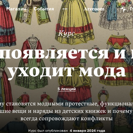
Магазин
События
й музей
Новая Третьяковка
Онлайн-университет
Курс
ой культуры
Русский язык от «гой еси» до «лол кек»
искусство XX века
Русская литература XX века
Детска
появляется и
уходит мода
5 лекций
у становятся модными протестные, функциона
вшие вещи и наряды из детских книжек и почему
всегда сопровождают конфликты
Курс был опубликован
4 января 2024 года