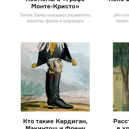
Монте-Кристо»
Зачем Дюма описывал рединготы,
360 сло
кюлоты, фраки и шаровары
помог
Кто такие Кардиган,
Расс
Макинтош и Френч
в х