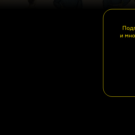
Подп
и мно