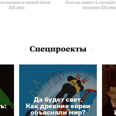
ли модники в первой трети
Если вы живете в середине
XIX века
половине XIX век
Спецпроекты
Да будет свет.
ь:
Как древние евреи
объясняли мир?