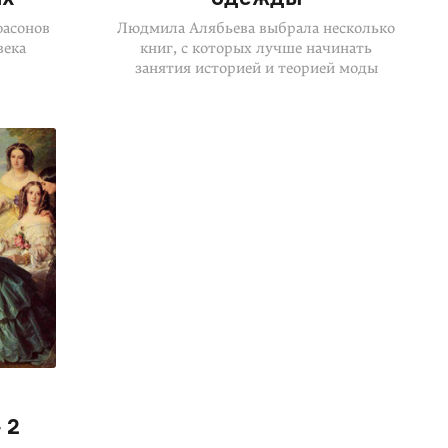
фасонов
Людмила Алябьева выбрала несколько
века
книг, с которых лучше начинать
занятия историей и теорией моды
 2