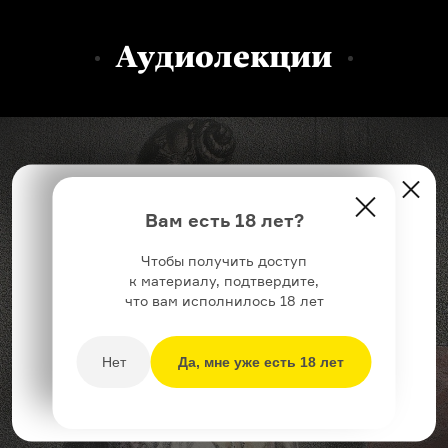
Аудиолекции
Это аудио доступно только по подписке.
Вам есть 18 лет?
Подписка стоит
399 ₽
в месяц или
2999 ₽
в год
Чтобы получить доступ
и дает доступ
ко всем
лекциям, подкастам
к материалу, подтвердите,
и другим аудио Arzamas
что вам исполнилось 18 лет
Купить
Нет
Да, мне уже есть 18 лет
Если у вас уже есть подписка, нажмите
сюда