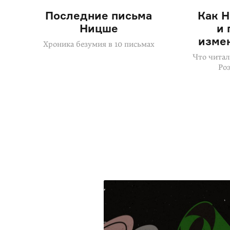
Последние письма
Как 
Ницше
и 
изме
Хроника безумия в 10 письмах
Что читал
Ро