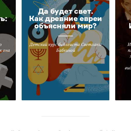
Да будет свет.
ь:
Как древние евреи
объясняли мир?
о
Детский курс библеиста Светланы
И
к она
Бабкиной
п
ви