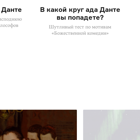
 Данте
В какой круг ада Данте
вы попадете?
еисподнюю
илософов
Шутливый тест по мотивам
«Божественной комедии»