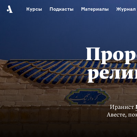
Курсы
Подкасты
Материалы
Журнал
Автор среди нас
Еврейски
Видеоистория русск
Русское 
Прор
рели
Иранист
Авесте, по