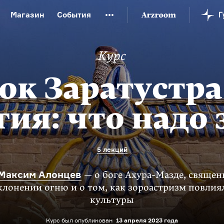
Магазин
События
й музей
Новая Третьяковка
Онлайн-университет
Курс
ой культуры
Русский язык от «гой еси» до «лол кек»
искусство XX века
Русская литература XX века
Детска
ок Заратустра 
гия: что надо 
5 лекций
Максим Алонцев
— о боге Ахура-Мазде, священ
клонении огню и о том, как зороастризм повлия
культуры
Курс был опубликован
13 апреля 2023 года