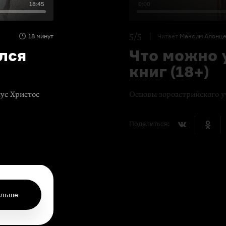
18:45
0:00
5/5
18 минут
Читает
Максим Алонц
лся
Что можно 
книг (18+)
ус Христос
Основы зороастрийского у
Поделиться:
ольше