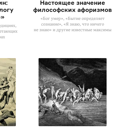
ин:
Настоящее значение
логу
философских афоризмов
о»
«Бог умер», «Бытие определяет
сознание», «Я знаю, что ничего
едициях,
не знаю» и другие известные максимы
летающих
фах