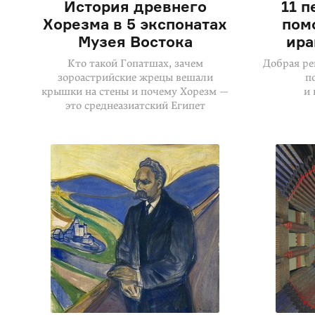
История древнего
11 п
Хорезма в 5 экспонатах
пом
Музея Востока
ира
Кто такой Гопатшах, зачем
Добрая ре
зороастрий­ские жрецы вешали
п
крышки на стены и почему Хорезм —
и 
это среднеазиатский Египет