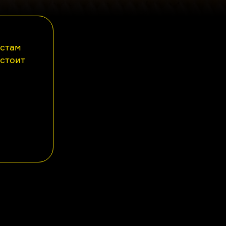
астам
 стоит