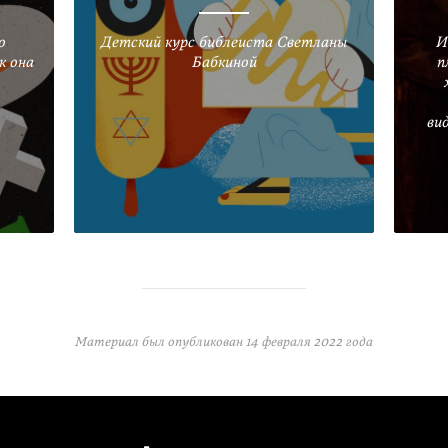
о
Детский курс библеиста Светланы
И
к она
Бабкиной
п
ви
Материал был опубликован
14 февраля 2022 года