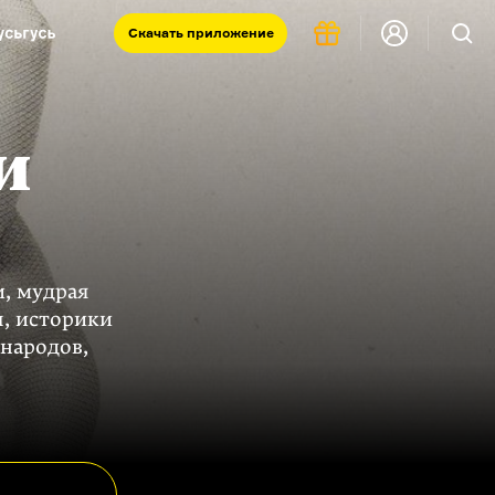
Скачать
приложение
Запад и Восток: история культур
Что такое античность
и
я комната
и, мудрая
, историки
народов,