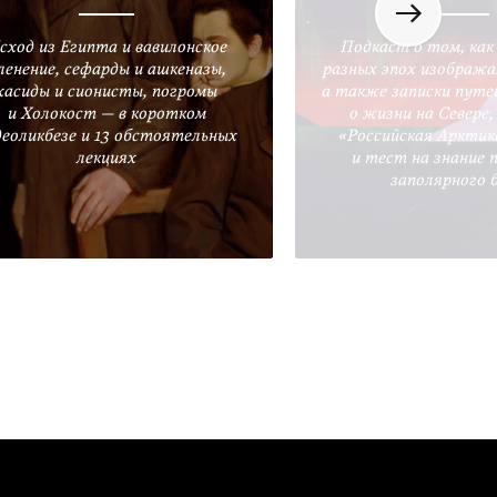
сход из Египта и вавилонское
Подкаст о том, как
ленение, сефарды и ашкеназы,
разных эпох изобража
хасиды и сионисты, погромы
а также записки путе
и Холокост — в коротком
о жизни на Севере
деоликбезе и 13 обстоятельных
«Российская Арктик
лекциях
и тест на знание 
заполярного 