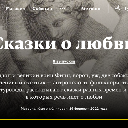
Магазин
События
й музей
Новая Третьяковка
Онлайн-университет
ой культуры
Русский язык от «гой еси» до «лол кек»
Сказки о любв
искусство XX века
Русская литература XX века
Детска
8 выпусков
дон и великий воин Финн, ворон, уж, две собак
 ленивый охотник — антропологи, фольклористы
атуроведы рассказывают сказки разных времен и 
в которых речь идет о любви
Материал был опубликован
14 февраля 2022 года