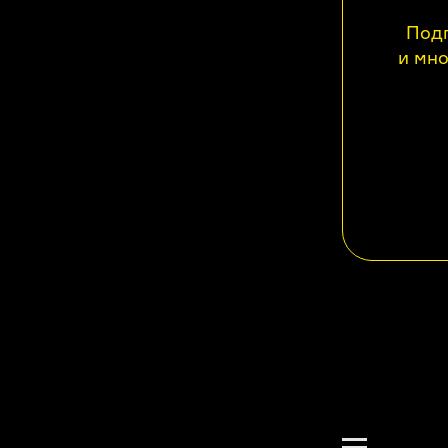
Подп
и мно