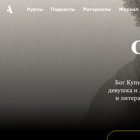
Курсы
Подкасты
Материалы
Журнал
Автор среди нас
Еврейски
Видеоистория русск
Русское 
Бог Купи
девушка и
и литер