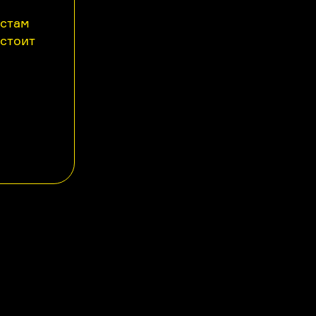
астам
 стоит