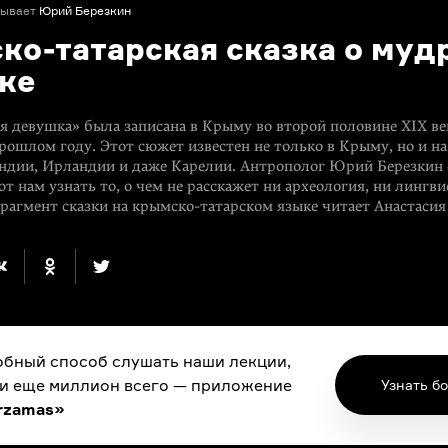
зывает
Юрий Березкин
ко-татарская сказка о муд
ке
я девушка» была записана в Крыму во второй половине XIX ве
рошлом году. Этот сюжет известен не только в Крыму, но и на
ндии, Ирландии и даже Карелии. Антрополог Юрий Березкин 
т нам узнать то, о чем не расскажет ни археология, ни лингви
Фрагмент сказки на крымско-татарском языке читает Анастаси
бный способ слушать наши лекции,
 и еще миллион всего — приложение
Узнать б
rzamas»