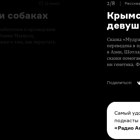
2/8
11 минут
Расска
и собаках
Крымс
девуш
-любителем и ирландским
Финне Маккуле,
Сказка «Мудра
кже о том, как перестать
переведена в п
в Азии, Шотла
сказки помогаю
ни генетика. 
Поделиться:
Самый удо
подкасты
«Радио A