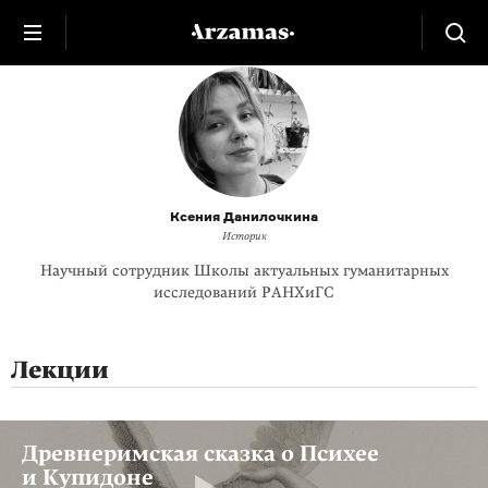
Ксения Данилочкина
Историк
Научный сотрудник Школы актуальных гуманитарных
исследований РАНХиГС
Лекции
Древнеримская сказка о Психее
и Купидоне