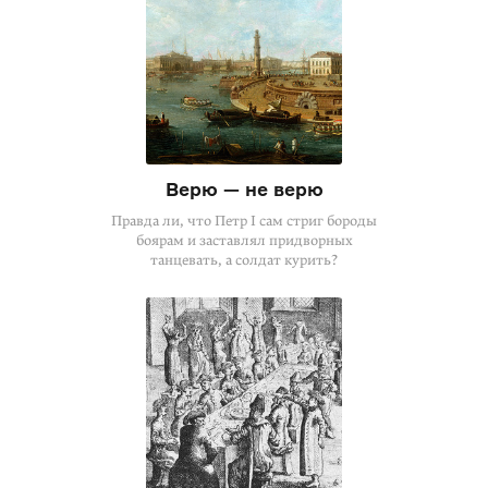
Верю — не верю
Правда ли, что Петр I сам стриг бороды
боярам и заставлял придворных
танцевать, а солдат курить?