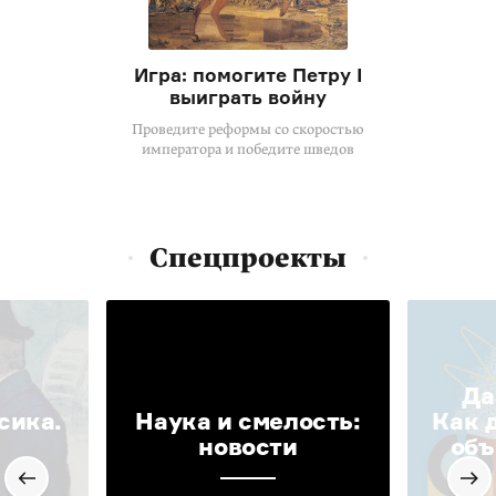
Игра: помогите Петру I
выиграть войну
Проведите реформы со скоростью
императора и победите шведов
Спецпроекты
Да
сика.
Наука и смелость:
Как 
новости
объ