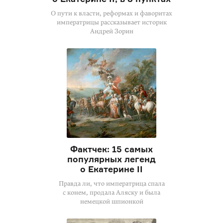
О пути к власти, реформах и фаворитах
императрицы рассказывает историк
Андрей Зорин
Фактчек: 15 самых
популярных легенд
о Екатерине II
Правда ли, что императрица спала
с конем, продала Аляску и была
немецкой шпионкой