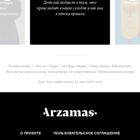
ратуры
Детский подкаст о том, что
Детский 
вных
происходит в науке сегодня и как она
программы
к этому пришла
Изображения: © Fine Art Images / Heritage Images / Getty Images; Rijksmuseum;
Российская национальная библиотека; Государственная Третьяковская галерея
Курс был опубликован
14 мая 2026 года
О ПРОЕКТЕ
ПОЛЬЗОВАТЕЛЬСКОЕ СОГЛАШЕНИЕ