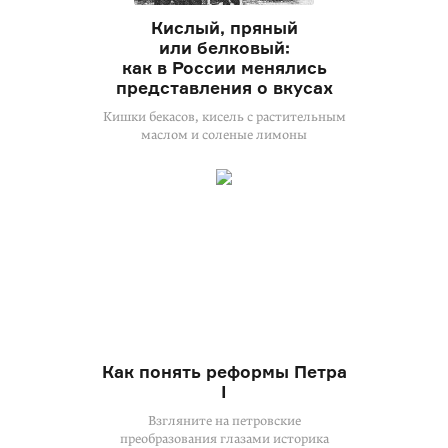
Кислый, пряный
или белковый:
как в России менялись
представления о вкусах
Кишки бекасов, кисель с растительным
маслом и соленые лимоны
Как понять реформы Петра
I
Взгляните на петровские
преобразования глазами историка