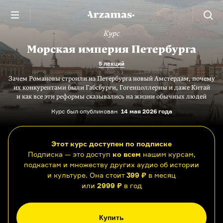
Курс
Морская империя Петербурга
5 лекций
Зачем Романовы строили из Петербурга новый Амстердам, почему
их конкурентами были Габсбурги, Гогенцоллерны и даже Китай
и как все эти реформы сказывались на жизни обычных людей
Курс был опубликован
14 мая 2026 года
Этот курс доступен по подписке
Подписка — это доступ
ко всем
нашим курсам,
подкастам и множеству других аудио об истории
и культуре. Она стоит
399 ₽
в месяц
или
2999 ₽
в год
Купить