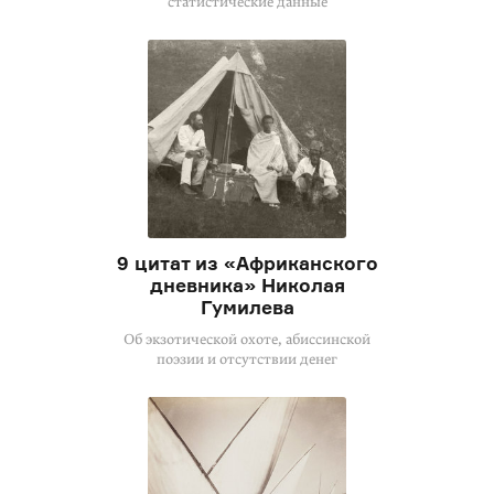
статистические данные
9 цитат из «Африканского
дневника» Николая
Гумилева
Об экзотической охоте, абиссинской
поэзии и отсутствии денег