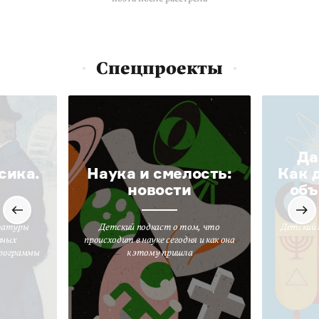
Спецпроекты
Да
сика.
Наука и смелость:
Как 
новости
объ
ратуры
Детский подкаст о том, что
Детский 
вных
происходит в науке сегодня и как она
программы
к этому пришла