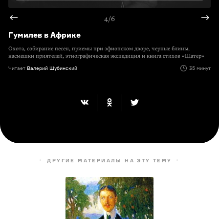
4/6
Гумилев в Африке
Охота, собирание песен, приемы при эфиопском дворе, черные блины,
насмешки приятелей, этнографическая экспедиция и книга стихов «Шатер»
Читает
Валерий Шубинский
35 минут
ДРУГИЕ МАТЕРИАЛЫ НА ЭТУ ТЕМУ