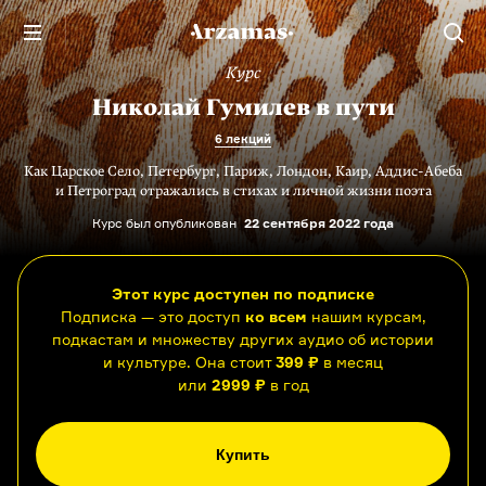
Курс
Николай Гумилев в пути
6 лекций
Как Царское Село, Петербург, Париж, Лондон, Каир, Аддис-Абеба
и Петроград отражались в стихах и личной жизни поэта
Курс был опубликован
22 сентября 2022 года
Этот курс доступен по подписке
Подписка — это доступ
ко всем
нашим курсам,
подкастам и множеству других аудио об истории
и культуре. Она стоит
399 ₽
в месяц
или
2999 ₽
в год
Купить