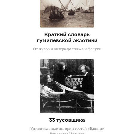
Краткий словарь
гумилевской экзотики
От дурро и онагра до тэджа и фелуки
33 тусовщика
Удивительные истории гостей «Башни»
Вячеслава Иванова