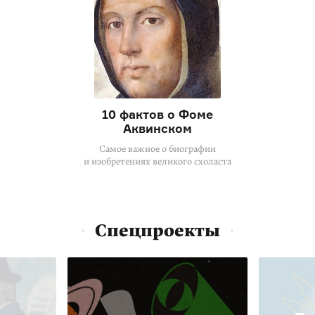
10 фактов о Фоме
Аквинском
Самое важное о биографии
и изобретениях великого схоласта
Спецпроекты