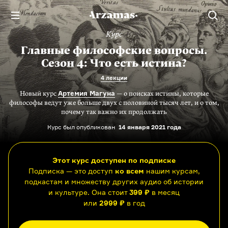
Курс
Главные философские вопросы.
Сезон 4: Что есть истина?
4 лекции
Артемия Магуна
Новый курс
— о поисках истины, которые
философы ведут уже больше двух с половиной тысяч лет, и о том,
почему так важно их продолжать
Курс был опубликован
14 января 2021 года
Этот курс доступен по подписке
Подписка — это доступ
ко всем
нашим курсам,
подкастам и множеству других аудио об истории
и культуре. Она стоит
399 ₽
в месяц
или
2999 ₽
в год