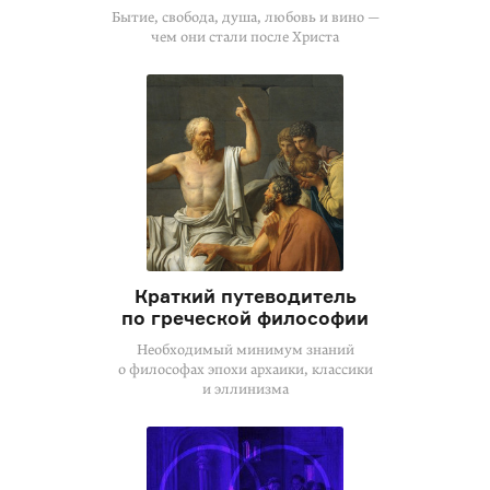
Бытие, свобода, душа, любовь и вино —
чем они стали после Христа
Краткий путеводитель
по греческой философии
Необходимый минимум знаний
о философах эпохи архаики, классики
и эллинизма