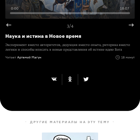
0:00
18:07
3/4
Наука и истина в Новое время
Эксперимент вместо авторитетов, дедукция вместо опыта, риторика вместо
логики и способы вписать в новые представления об истине идею Бога
Читает
Артемий Магун
18 минут
ДРУГИЕ МАТЕРИАЛЫ НА ЭТУ ТЕМУ