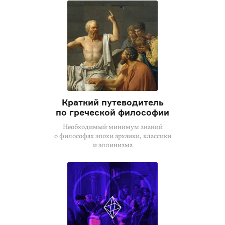
Краткий путеводитель
по греческой философии
Необходимый минимум знаний
о философах эпохи архаики, классики
и эллинизма