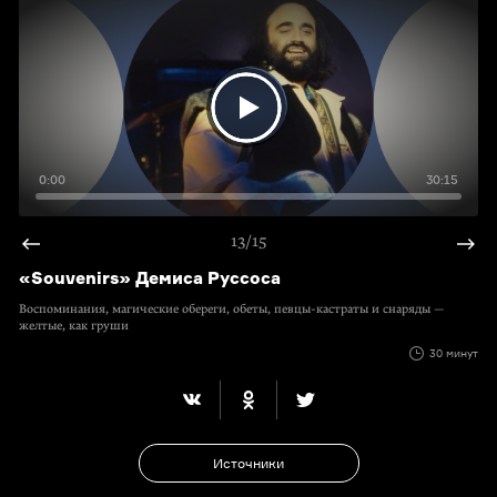
0:00
30:15
13/15
«Souvenirs» Демиса Руссоса
Воспоминания, магические обереги, обеты,
певцы-кастраты
и снаряды —
желтые, как груши
30 минут
Источники