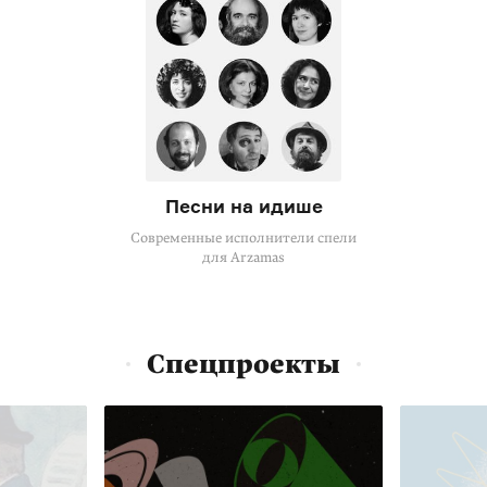
Песни на идише
Современные исполнители спели
для Arzamas
Спецпроекты