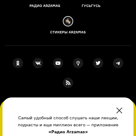
РАДИО ARZAMAS
ГУСЬГУСЬ
СТИКЕРЫ ARZAMAS
ПОДПИСКА НА НАШИ НОВОСТИ
Во время посещения сайта вы соглашаетесь
с использованием нами файлов
Самый удобный способ слушать наши лекции,
cookie,
подкасты и еще миллион всего — приложение
пользовательским соглашением
, политикой
Я даю свое согласие на обработку
персональных данных
, принимаю
«Радио Arzamas»
в отношении обработки
персональных
политику в отношении обработки