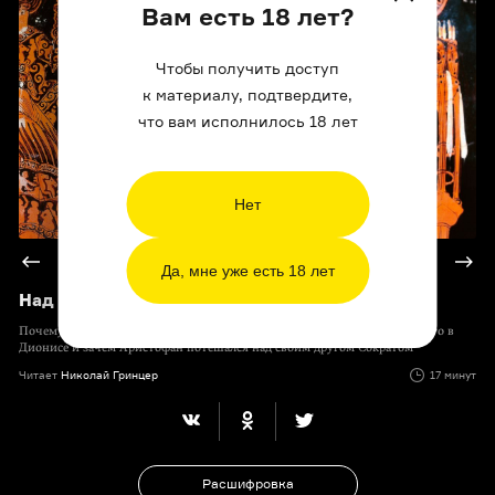
Вам есть 18 лет?
Чтобы получить доступ
к материалу, подтвердите,
что вам исполнилось 18 лет
Нет
2/6
Да, мне уже есть 18 лет
Над кем смеется греческая комедия (18+)
Почему комедиографы не боялись высмеивать политиков, что смешного в
Дионисе и зачем Аристофан потешался над своим другом Сократом
Читает
Николай Гринцер
17 минут
Расшифровка