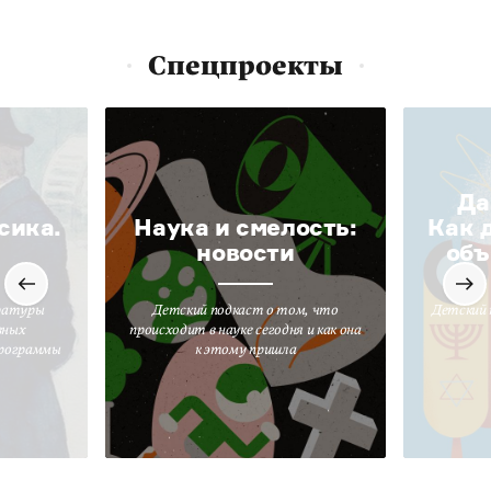
Спецпроекты
Да
сика.
Наука и смелость:
Как 
новости
объ
ратуры
Детский подкаст о том, что
Детский 
вных
происходит в науке сегодня и как она
программы
к этому пришла