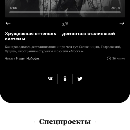
0:00
36:18
3/8
Хрущевская оттепель — демонтаж сталинской
системы
Как проводилась десталинизация и при чем тут Солженицын, Твардовский,
Хуциев, иностранные студенты и бассейн «Москва»
Читает
Мария Майофис
36 минут
Спецпроекты