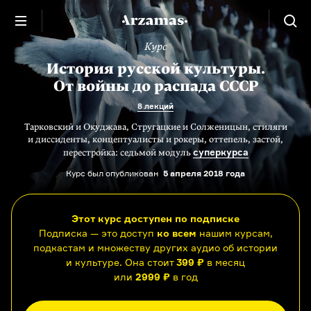
Курс
История русской культуры.
От войны до распада СССР
8 лекций
Тарковский и Окуджава, Стругацкие и Солженицын, стиляги
и диссиденты, концептуалисты и рокеры, оттепель, застой,
суперкурса
перестройка: седьмой модуль
Курс был опубликован
5 апреля 2018 года
Этот курс доступен по подписке
Подписка — это доступ
ко всем
нашим курсам,
подкастам и множеству других аудио об истории
и культуре. Она стоит
399 ₽
в месяц
или
2999 ₽
в год