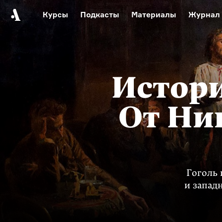
Курсы
Подкасты
Материалы
Журнал
Автор среди нас
Еврейски
Видеоистория русск
Русское 
Истори
От Ник
Гоголь 
и запад