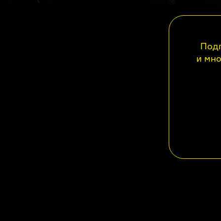
Подп
и мно