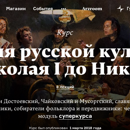
Магазин
События
й музей
Новая Третьяковка
Онлайн-университет
Курс
ой культуры
Русский язык от «гой еси» до «лол кек»
искусство XX века
Русская литература XX века
Детска
я русской ку
олая I до Ник
8 лекций
и Достоевский, Чайковский и Мусоргский, сла
ники, собиратели фольклора и передвижники: ч
суперкурса
модуль
Курс был опубликован
1 марта 2018 года