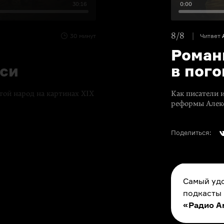
30:16
0:00
8/8
30 минут
Читает
Роман
иси
в пого
стой народ на картинах XIX
Как писатели 
реформы Алекс
Поделиться:
Самый удо
подкасты
«Радио A