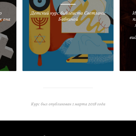
о
Детский курс библеиста Светланы
И
к она
Бабкиной
п
ви
Курс был опубликован
1 марта 2018 года