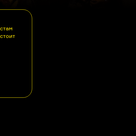
астам
 стоит