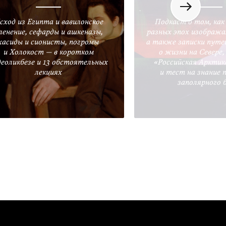
сход из Египта и вавилонское
Подкаст о том, как
ленение, сефарды и ашкеназы,
разных эпох изобража
хасиды и сионисты, погромы
а также записки путе
и Холокост — в коротком
о жизни на Севере
деоликбезе и 13 обстоятельных
«Российская Арктик
лекциях
и тест на знание 
заполярного 