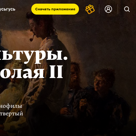
Скачать
приложение
Запад и Восток: история культур
Что такое античность
я комната
льтуры.
олая II
вянофилы
етвертый