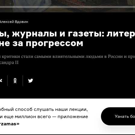
Алексей Вдовин
ы, журналы и газеты: лите
не за прогрессом
и критики стали самыми влиятельными людьми в России и при
андра II
бный способ слушать наши лекции,
 и еще миллион всего — приложение
Узнать б
rzamas»