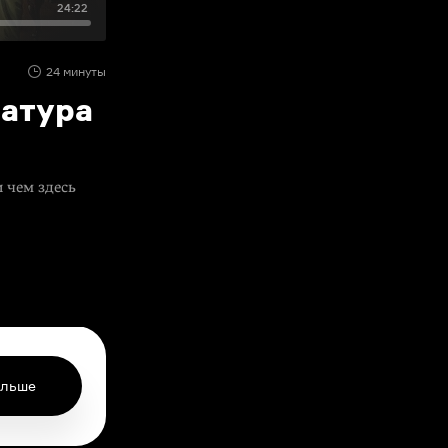
24:22
24 минуты
ратура
 чем здесь
ольше