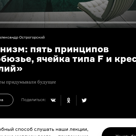
Александр Острогорский
низм: пять принципов
бюзье, ячейка типа F и кре
лий»
оры придумывали будущее
Поделиться:
ка
бный способ слушать наши лекции,