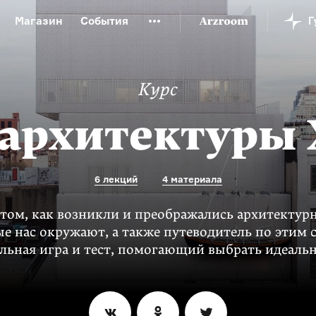
Магазин
События
й музей
Новая Третьяковка
Онлайн-университет
ой культуры
Русский язык от «гой еси» до «лол кек»
Курс
искусство XX века
Русская литература XX века
Детска
архитектуры 
6 лекций
4 материала
том, как возникли и преображались архитектур
е нас окружают, а также путеводитель по этим 
льная игра и тест, помогающий выбрать идеаль