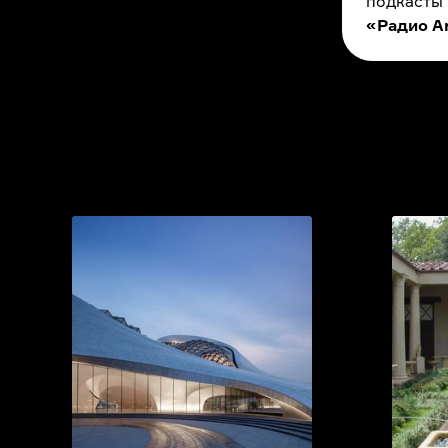
подкасты
«Радио A