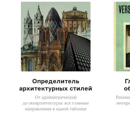
Определитель
Г
архитектурных стилей
о
От древнегреческой
Рекоме
до экоархитектуры: все главные
интер
направления в одной таблице