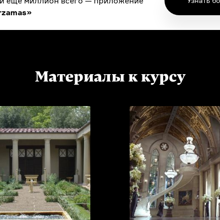
 и еще миллион всего — приложение
Узнать б
rzamas»
Материалы к курсу