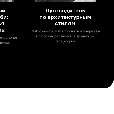
чи
Путеводитель
би:
по архитектурным
ся
стилям
ры
Разбираемся, как отличать модернизм
от постмодернизма, а ар-деко —
ми в духе
от
ар-нуво
рнизма