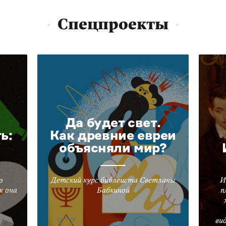
Спецпроекты
Да будет свет.
ь:
Как древние евреи
объясняли мир?
о
Детский курс библеиста Светланы
И
к она
Бабкиной
п
ви