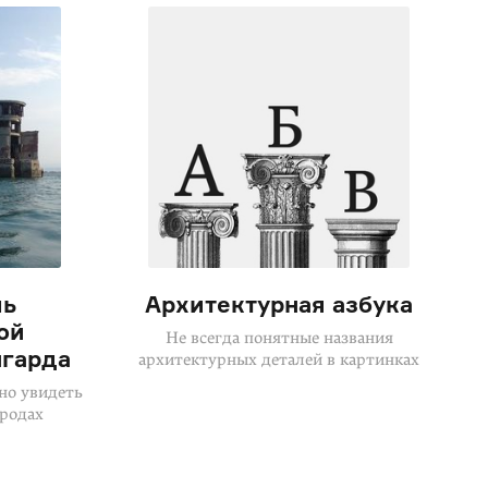
ль
Архитектурная азбука
ой
Не всегда понятные названия
нгарда
архитектурных деталей в картинках
но увидеть
ородах