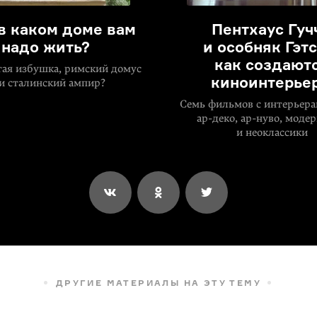
 в каком доме вам
Пентхаус Гуч
надо жить?
и особняк Гэтс
как создают
тая избушка, римский домус
киноинтерье
и сталинский ампир?
Семь фильмов с интерьера
ар-деко
,
ар-нуво
, моде
и неоклассики
ДРУГИЕ МАТЕРИАЛЫ НА ЭТУ ТЕМУ