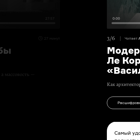
27:57
0:00
3/6
27 минут
Читает
бы
Модер
Ле Кор
«Васи
 а массовость —
Как архитект
Расшифров
Самый удо