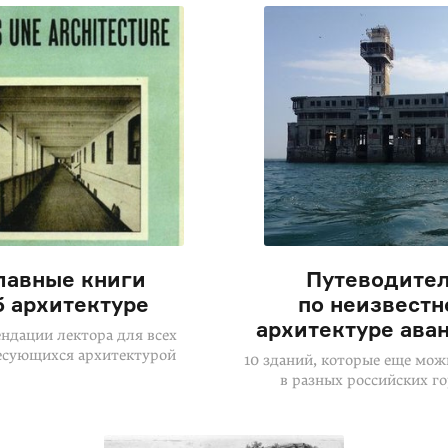
лавные книги
Путеводите
б архитектуре
по неизвестн
архитектуре ава
ндации лектора для всех
есующихся архитектурой
10 зданий, которые еще мож
в разных российских г