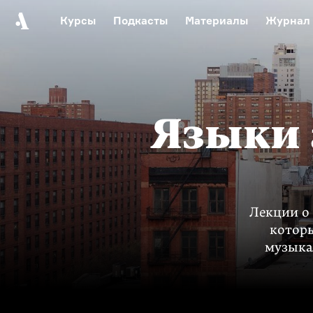
Курсы
Подкасты
Материалы
Журнал
Автор среди нас
Еврейски
Видеоистория русск
Русское 
Языки 
Лекции о 
которы
музыка