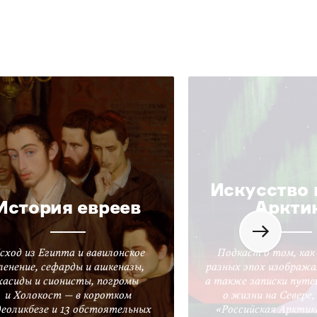
Искусство 
История евреев
Аркти
сход из Египта и вавилонское
Подкаст о том, как
ленение, сефарды и ашкеназы,
разных эпох изобража
хасиды и сионисты, погромы
а также записки путе
и Холокост — в коротком
о жизни на Севере
деоликбезе и 13 обстоятельных
«Российская Арктик