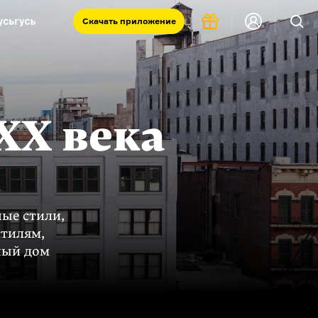
Скачать
приложение
Запад и Восток: история культур
Что такое античность
я комната
XX века
ные стили,
стилям,
ный дом