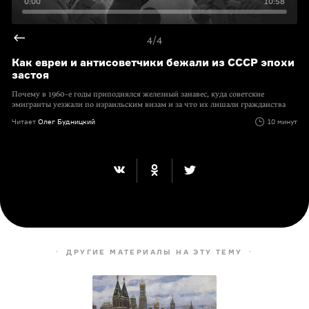
0:00
10:58
4/4
Как евреи и антисоветчики бежали из СССР эпохи
застоя
Почему в
1960-е
годы приподнялся железный занавес, куда советские
эмигранты уезжали по израильским визам и за что их лишали гражданства
Читает
Олег Будницкий
10 минут
ДРУГИЕ МАТЕРИАЛЫ НА ЭТУ ТЕМУ