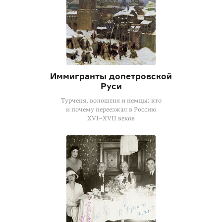
Иммигранты допетровской
Руси
Турченя, волошеня и немцы: кто
и почему переезжал в Россию
XVI–XVII
веков