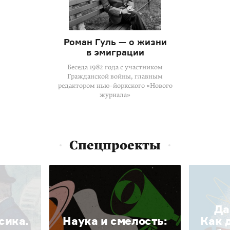
Роман Гуль — о жизни
в эмиграции
Беседа 1982 года с участником
Гражданской войны, главным
редактором нью-йоркского «Нового
журнала»
Спецпроекты
Да
сика.
Наука и смелость:
Как 