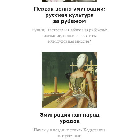
Первая волна эмиграции:
русская культура
за рубежом
Бунин, Цветаева и Набоков за рубежом:
изгнание, попытка выжить
или духовная миссия?
Эмиграция как парад
уродов
Почему в поздних стихах Ходасевича
все увечные