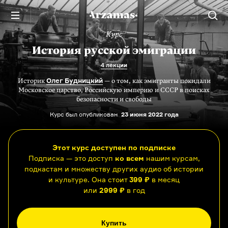
Курс
История русской эмиграции
4 лекции
Олег Будницкий
Историк
— о том, как эмигранты покидали
Московское царство, Российскую империю и СССР в поисках
безопасности и свободы
Курс был опубликован
23 июня 2022 года
Этот курс доступен по подписке
Подписка — это доступ
ко всем
нашим курсам,
подкастам и множеству других аудио об истории
и культуре. Она стоит
399 ₽
в месяц
или
2999 ₽
в год
Купить