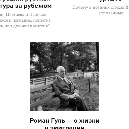
тура за рубежом
Почему в поздних стихах Х
все увечные
н, Цветаева и Набоков
ежом: изгнание, попытка
ь или духовная миссия?
Роман Гуль — о жизни
в эмиграции