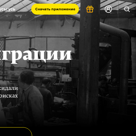
Скачать
приложение
Запад и Восток: история культур
Что такое античность
я комната
играции
кидали
оисках