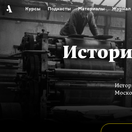
Курсы
Подкасты
Материалы
Журнал
Автор среди нас
Еврейски
Видеоистория русск
Русское 
Истори
Исто
Моско