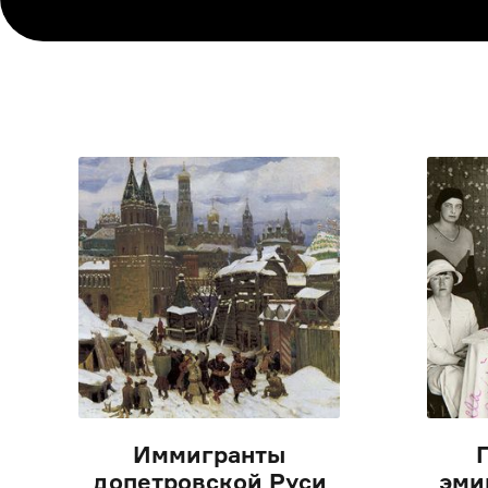
Иммигранты
допетровской Руси
эми