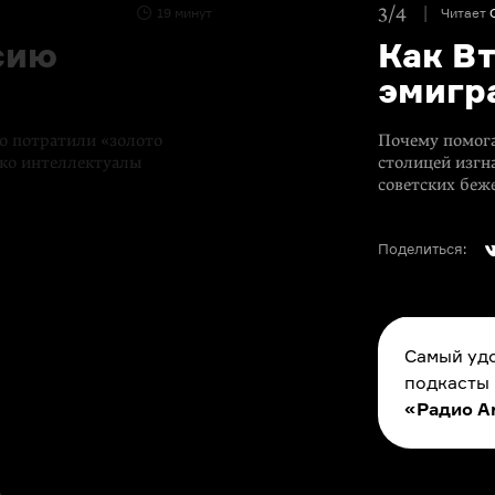
3/4
19 минут
Читает
сию
Как В
эмигр
о потратили «‎золото
Почему помога
ько интеллектуалы
столицей изгн
советских беж
Поделиться:
Самый удо
подкасты
«Радио A