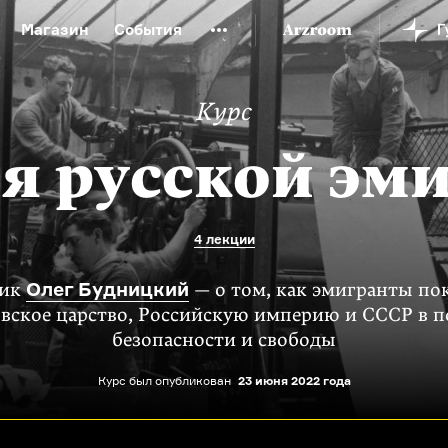
Магазин
События
й музей
Новая Третьяковка
Онлайн-университет
Курс
ой культуры
Русский язык от «гой еси» до «лол кек»
искусство XX века
Русская литература XX века
Детска
я русской эм
4 лекции
Олег Будницкий
рик
— о том, как эмигранты по
вское царство, Российскую империю и СССР в п
безопасности и свободы
Курс был опубликован
23 июня 2022 года