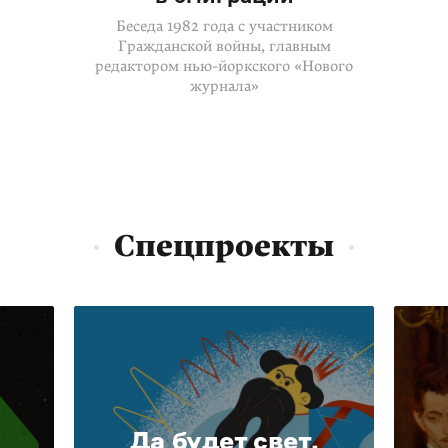
Беседа 1982 года с участником
Гражданской войны, главным
редактором нью-йоркского «Нового
журнала»
Спецпроекты
Да будет свет.