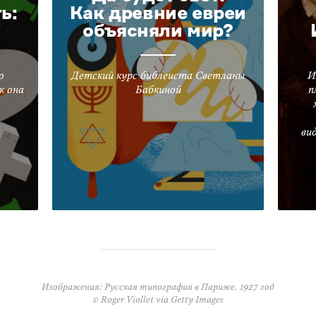
ь:
Как древние евреи
объясняли мир?
о
Детский курс библеиста Светланы
И
к она
Бабкиной
п
ви
Изображения: Русская типография в Париже. 1927 год
© Roger Viollet via Getty Images