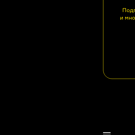
Подп
и мно