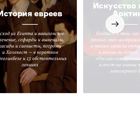
Искусство 
История евреев
Аркти
сход из Египта и вавилонское
Подкаст о том, как
ленение, сефарды и ашкеназы,
разных эпох изобража
хасиды и сионисты, погромы
а также записки путе
и Холокост — в коротком
о жизни на Севере
деоликбезе и 13 обстоятельных
«Российская Арктик
лекциях
и тест на знание 
заполярного 