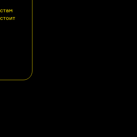
астам
 стоит