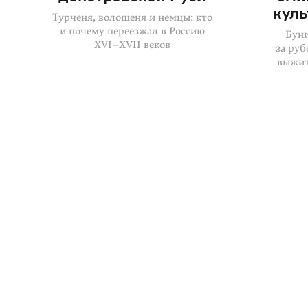
куль
Турченя, волошеня и немцы: кто
и почему переезжал в Россию
Буни
XVI–XVII
веков
за руб
выжит