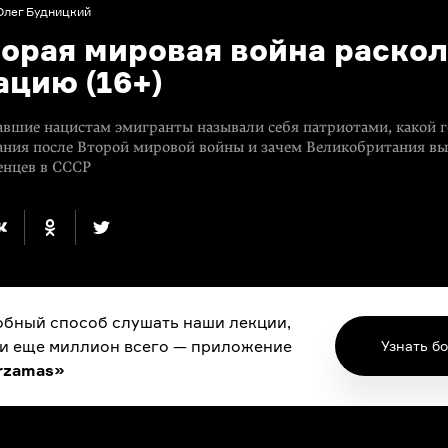
Олег Будницкий
торая мировая война раско
ацию (16+)
вшие нацистам эмигранты называли себя патриотами, какой г
ания после Второй мировой войны и зачем Великобритания вы
енцев в СССР
бный способ слушать наши лекции,
 и еще миллион всего — приложение
Узнать б
rzamas»