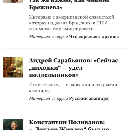
так же важно, как мнение
Брежнева»
Интервью с американской слависткой,
которая издавала Бродского в США
и помогла ему эмигрировать
Материал из курса
Что скрывают архивы
Андрей Сарабьянов: «Сейчас
„находки“ — удел
поддельщиков»
Искусствовед — о забвении и открытии
авангарда
Материал из курса
Русский авангард
Константин Поливанов:
«„Доктор Живаго“ был не