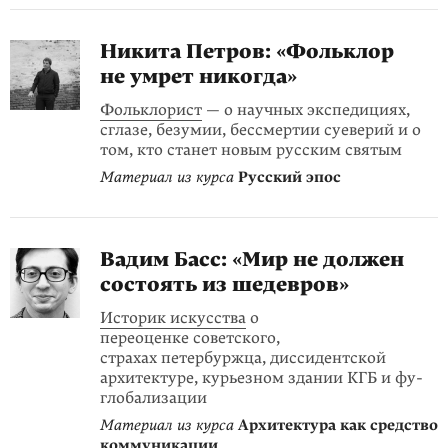
Никита Петров: «Фольклор
не умрет никогда»
Фольклорист
— о научных экспедициях,
сглазе, безумии, бессмертии суеверий и о
том, кто станет новым русским святым
Материал из курса
Русский эпос
Вадим Басс: «Мир не должен
состоять из шедевров»
Историк искусства
о
переоценке советского,
страхах петербуржца, диссидентской
архитектуре, курьезном здании КГБ и фу-
глобализации
Материал из курса
Архитектура как средство
коммуникации