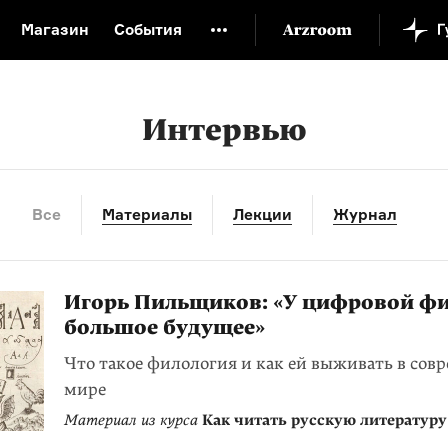
Магазин
События
й музей
Новая Третьяковка
Онлайн-университет
ой культуры
Русский язык от «гой еси» до «лол кек»
Интервью
искусство XX века
Русская литература XX века
Детска
Все
Материалы
Лекции
Журнал
Игорь Пильщиков: «У цифровой ф
большое будущее»
Что такое филология и как ей выживать в сов
мире
Материал из курса
Как читать русскую литературу