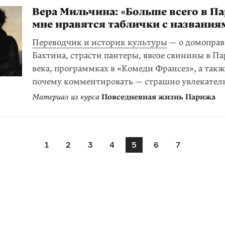
Вера Мильчина: «Больше всего в П
мне нравятся таблички с названия
Переводчик и историк культуры
— о домоправ
Бахтина, страсти пантеры, ввозе свинины в П
века, программках в «Комеди Франсез», а такж
почему комментировать — страшно увлекател
Материал из курса
Повседневная жизнь Парижа
1
2
3
4
5
6
7