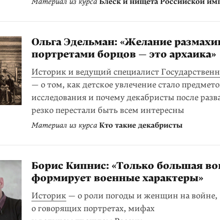
Материал из курса
Блеск и нищета Российской им
Ольга Эдельман: «Желание размахи
портретами борцов — это архаика»
Историк и ведущий специалист Государственн
— о том, как детское увлечение стало предмет
исследования и почему декабристы после разв
резко перестали быть всем интересны
Материал из курса
Кто такие декабристы
Борис Кипнис: «Только большая во
формирует военные характеры»
Историк
— о роли погоды и женщин на войне,
о говорящих портретах, мифах