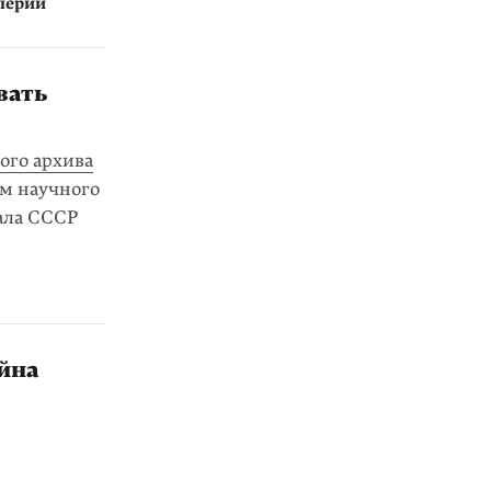
перии
вать
ого архива
ом научного
ала СССР
йна