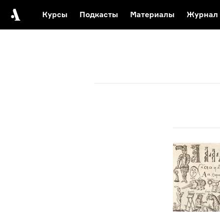
Курсы
Подкасты
Материалы
Журнал
Автор среди нас
Еврейски
Видеоистория русск
Русское 