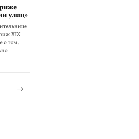
ариже
ми улиц»
ительнице
ариж XIX
е о том,
ьно