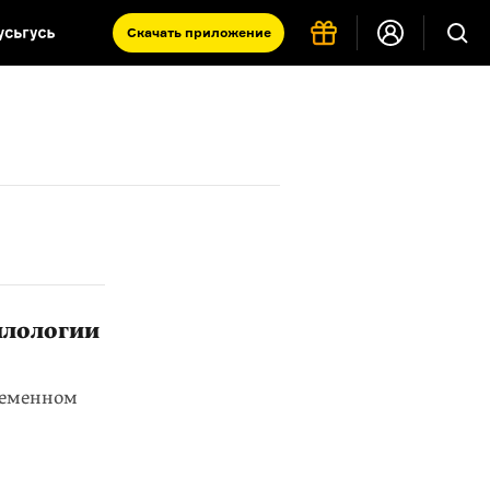
Скачать
приложение
Запад и Восток: история культур
Что такое античность
я комната
илологии
ременном