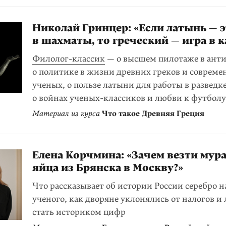
Николай Гринцер: «Если латынь — э
в шахматы, то греческий — игра в 
Филолог-классик
— о высшем пилотаже в ант
о политике в жизни древних греков и соврем
ученых, о пользе латыни для работы в разведке
о войнах ученых-классиков и любви к футболу
Материал из курса
Что такое Древняя Греция
Елена Корчмина: «Зачем везти мур
яйца из Брянска в Москву?»
Что рассказывает об истории России серебро 
ученого, как дворяне уклонялись от налогов и 
стать историком цифр