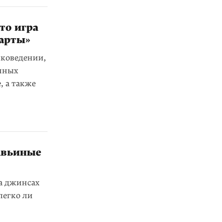
то игра
карты»
иковедении,
енных
, а также
авьиные
на джинсах
легко ли