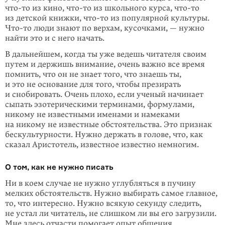
что-то
из кино,
что-то
из школьного курса,
что-то
из детской книжки,
что-то
из популярной культуры.
Что-то
люди знают по верхам, кусочками, — нужно
найти это и с него начать.
В дальнейшем, когда ты уже ведешь читателя своим
путем и держишь вни­ма­ние, очень важно все время
помнить, что он не знает того, что знаешь ты,
и это не основание для того, чтобы презирать
и снобировать. Очень плохо, если уче­ный начинает
сыпать эзотерическими терминами, формулами,
никому не из­вестными именами и намеками
на никому не известные обстоятельства. Это признак
бескультурности. Нужно держать в голове, что, как
сказал Аристо­тель, известное известно немногим.
О том, как не нужно писать
Ни в коем случае не нужно углубляться в пучину
мелких обстоятельств. Нужно выбирать самое главное,
то, что интересно. Нужно всякую секунду следить,
не устал ли читатель, не слишком ли вы его загрузили.
Мне здесь отчасти по­могает опыт общения