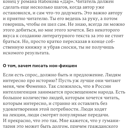
конец у романа Набокова «Дар». Читатель должен
сделать еще несколько шагов, когда автор уже
остановился, и сам
что-то
додумать. Это важно автору
и приятно читателю. Ты его ведешь за руку, а потом
говоришь, чтобы он шел сам. Не знаю, всегда ли можно
этого добить­ся, но мне этого хочется. Без некоторого
вкуса к созданию литературного тек­ста за это не стоит
браться. Но, просто кратко пересказав в конце соб­
ственную книжку и убрав сноски, ты не получишь
искомого результата.
О том, зачем писать нон-фикшен
Если есть спрос, должно быть и предложение. Людям
интересно про историю? Пусть уж лучше они читают
меня, чем Фоменко. Так сложилось, что в России
интеллигенция занимается просвещением народа. Есть
большое количество людей, которым хочется читать,
которым интересно, и странно их оставлять без
удовлетворения этой потребности. Люди ходят
на лекции, люди смотрят популярные передачи.
И прекрасно, что это так. Мне кажется, что у гумани­
тария это может быть долгом, причем гражданского