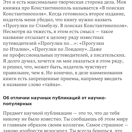
Это и есть максимально творческая сторона дела. Моя
книжка про Константинополь называется «В поисках
Константинополя». Когда готовилось второе издание,
издатель меня убедил, что книгу нужно назвать
«Прогулки по Стамбулу. В поисках Константинополя».
Несмотря на тя­жесть, в этом есть смысл — такое
название отсылает к целому ряду известных
путеводителей «Прогулки по…»: «Прогулки
по Италии», «Прогулки по Лондо­ну». Даже
не профессиональных путеводителей, а писательских.
Я долго думал, хочется ли мне оказаться в этом ряду,
и решил, что, может быть, издатель чув­ствует
правильнее, чем я. Но конечно, в деле наименования
книги есть запре­щенные приемы, например вводить
в название слово «тайна».
Об отличии научных публикаций от научно-
популярных
Предмет научной публикации — это то, что до тебя
никому не было известно. Ты сообщаешь об этом миру
и главным образом своим коллегам. Самое страш­ное —
заново изобрести велосипед. Ты всегда боишься, что