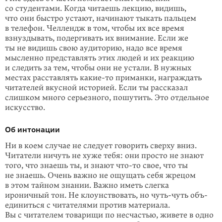
со студентами. Когда читаешь лекцию, видишь,
что они быстро устают, начинают тыкать пальцем
в телефон. Челлендж в том, чтобы их все время
взнуздывать, подергивать их внимание. Если же
ты не видишь свою аудиторию, надо все время
мысленно представлять этих людей и их реак­цию
и следить за тем, чтобы они не устали. В нужных
местах расставлять
какие-то
приманки, награждать
читателей вкусной исто­рией. Если ты рас­сказал
слишком много серьезного, пошутить. Это отдельное
искусство.
Об интонации
Ни в коем случае не следует говорить сверху вниз.
Читатели ничуть не хуже тебя: они просто не знают
того, что знаешь ты, и знают
что-то
свое, что ты
не знаешь. Очень важно не ощущать себя жрецом
в этом тайном знании. Важно иметь слегка
ироничный тон. Не клоунствовать, но чуть-чуть объ­
еди­ниться с читателями против материала.
Вы с читателем товарищи по несча­стью, живете в одно