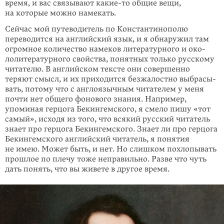
время, и вас связывают
какие-то
общие вещи,
на которые можно намекать.
Сейчас мой путеводитель по Константинополю
переводится на английский язык, и я обнаружил там
огромное количество намеков литературного и око­
лолитературного свойства, понятных только русскому
читателю. В английском тексте они совершенно
теряют смысл, и их приходится безжалостно выбрасы­
вать, потому что с англоязычным читателем у меня
почти нет общего фоно­вого знания. Например,
упоминая герцога Бекин­гемского, я смело пишу «тот
самый», исходя из того, что всякий русский читатель
знает про герцога Бекин­гем­ского. Знает ли про герцога
Бе­кин­гемского английский читатель, я понятия
не имею. Может быть, и нет. Но слишком похлопывать
прошлое по плечу тоже неправильно. Разве что чуть
дать понять, что вы живете в другое время.