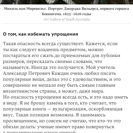
Михиль ван Миревельт. Портрет Джорджа Вильерса, первого герцога
Бекингема. 1625–1626 годы
Art Gallery of South Australia
О том, как избежать упрощения
Такая опасность всегда существует. Кажется, если
ты как следует владеешь предметом, можно
постараться его сжать до приемлемых для публики
раз­меров, пересказать своими словами, что
называется. Иногда это получается. Мой учитель
Александр Петрович Каждан очень любил писать
популярные вещи, делал это с удовольствием, и это
совершенно не мешало ему быть самым главным
византинистом страны, а может, даже мира.
Но опасность упрощения всегда есть, и это надо иметь
в виду. Я не брошу камень в того, кто считает, что
популярные книги — вульгаризация, оскорбляющая
вкус. Такая позиция воз­можна. Я занимаюсь
просвещением, но совсем не считаю, что
кто-то
это
обя­зан делать: ученые имеют право повернуться
к популяризации науки спиной.