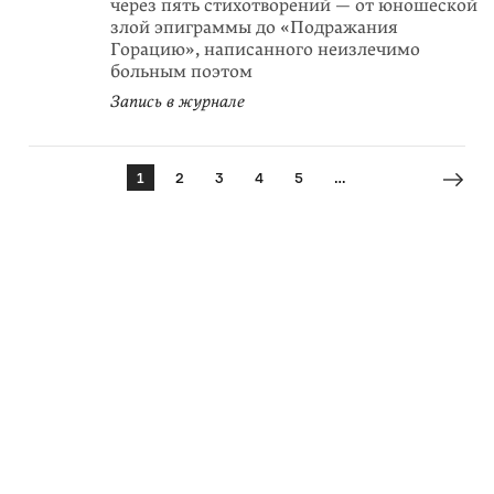
через пять стихотворений — от юношеской
злой эпиграммы до «Подражания
Горацию», написанного неизлечимо
больным поэтом
Запись в журнале
1
2
3
4
5
…