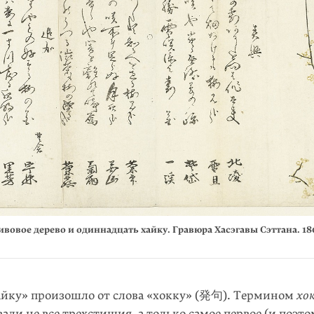
вовое дерево и одиннадцать хайку. Гравюра Хасэгавы Сэттана.
18
айку» произошло от слова «хокку» (発句). Термином
хо
али не все трехстишия, а только самое первое (и поэто