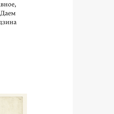
вное,
 Даем
дзина