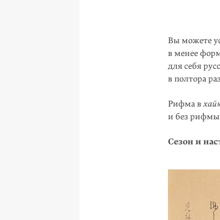
Вы можете ус
в менее фор
для себя ру
в полтора ра
Рифма в
хай
и без рифмы
Сезон и на