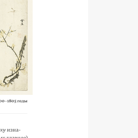
00–1805
годы
кку
изна­
му главное)