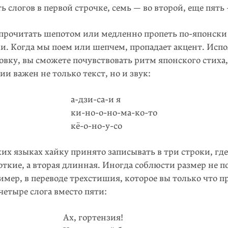
ть слогов в первой строчке, семь — во второй, еще пять
прочитать шепотом или медленно пропеть
по-японски
и. Когда мы поем или шепчем, пропадает акцент. Испо
вку, вы сможете почувствовать ритм японского стиха,
ии важен не только текст, но и звук:
а-дзи-са-и я
ки-но-о-но-ма-ко-то
кё-о-но-у-со
их языках хайку принято записывать в три строки, где
откие, а вторая длинная. Иногда соблюсти размер не п
имер, в переводе трехстишия, которое вы только что п
 четыре слога вместо пяти:
Ах, гортензия!