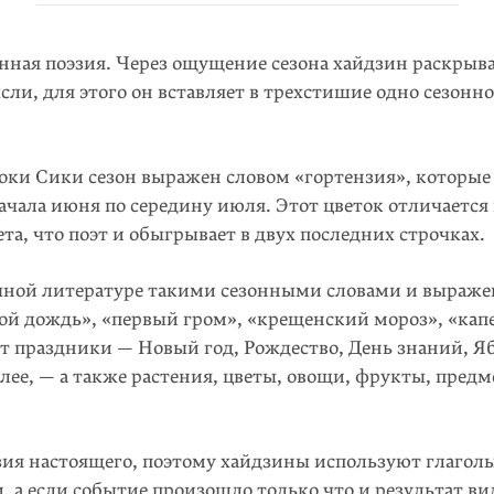
нная поэзия. Через ощущение сезона хайдзин раскрыва
сли, для этого он вставляет в трехстишие одно сезонн
ки Сики сезон выражен словом «гортензия», которые
ачала июня по середину июля. Этот цветок отличается
та, что поэт и обыгрывает в двух последних строчках.
чной литературе такими сезонными словами и выраж
ой дождь», «первый гром», «крещенский мороз», «капе
 праздники — Новый год, Рождество, День знаний, 
алее, — а также растения, цветы, овощи, фрукты, пред
ия настоящего, поэтому хайдзины используют глаголы
 а если событие произошло только что и результат ви