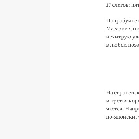
17 слогов: пя
Попробуйте 
Масаоки Сик
нехитрую уло
в любой поэз
На европейск
и третья кор
чается. Напр
по-японски
,