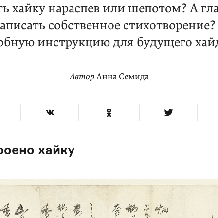
ть хайку нараспев или шепотом? А гла
написать собственное стихотворение?
обную инструкцию для будущего хай
Автор
Анна Семида
роено хайку