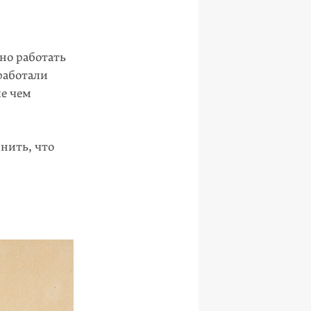
но работать
работали
е чем
нить, что