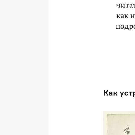
чита
как 
подр
Как уст