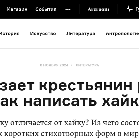
Магазин
События
й музей
Новая Третьяковка
Онлайн-университет
История
Искусство
Литература
Антропологи
ой культуры
Русский язык от «гой еси» до «лол кек»
искусство XX века
Русская литература XX века
Детска
8 НОЯБРЯ 2024
ЛИТЕРАТУРА
зает крестьянин 
ак написать хай
ку отличается от хайку? Из чего сост
х коротких стихотворных форм в мир