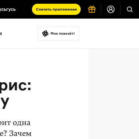
Скачать
приложение
Запад и Восток: история культур
я
Что такое античность
Мне повезёт!
я комната
рис:
ку
оит одна
е? Зачем