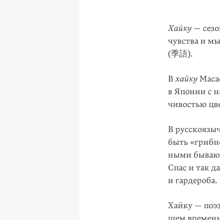
Хайку
— сезо
чувства и мы
(季語).
В
хайку
Масао
в Японии с н
чивостью цве
В русскоязы
быть «грибн
ными бывают
Спас и так д
и гардероба.
Хайку — поэз
щем времени,