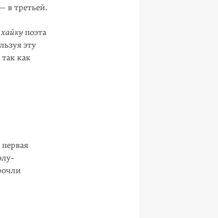
 — в третьей.
хайку
поэта
льзуя эту
 так как
 первая
олу­
рочли