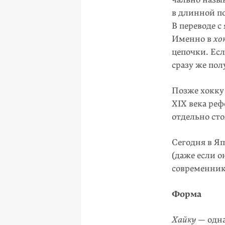
в длинной п
В переводе с
Именно в
хо
цепочки. Есл
сразу же по
Позже хокку 
XIX века ре
отдельно ст
Сегодня в Я
(даже если 
современник
Форма
Хайку
— одна