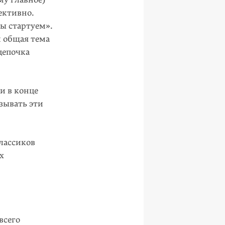
ективно.
ы стар­туем».
и общая тема
цепочка
и в конце
зывать эти
лассиков
х
всего