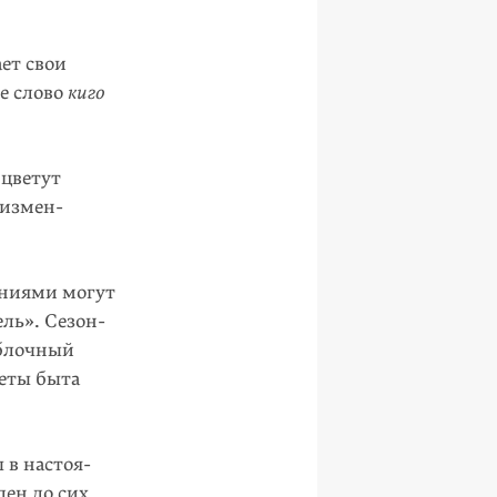
ет свои
ое слово
киго
 цветут
 измен­
ениями могут
ль». Сезон­
Яблочный
меты быта
 в настоя­
ден до сих