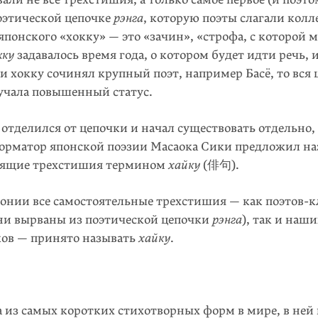
оэтической цепочке
рэнга
, которую поэты слагали колл
 японского «хокку» — это «зачин», «строфа, с которой м
кку
задавалось время года, о котором будет идти речь, 
и хокку сочинял крупный поэт, например Басё, то вся 
лучала повышенный статус.
отделился от цепочки и начал существовать отдельно, 
форматор японской поэзии Масаока Сики предложил на
оящие трехстишия термином
хайку
(俳句).
понии все самостоятельные трехстишия — как поэтов-к
они вырваны из поэтической цепочки
рэнга
), так и наши
ов — принято называть
хайку
.
 из самых коротких стихотворных форм в мире, в ней 