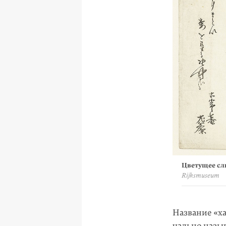
Цветущее сли
Rijksmuseum
Название «х
чально назыв