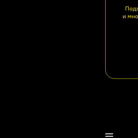
Подп
и мно