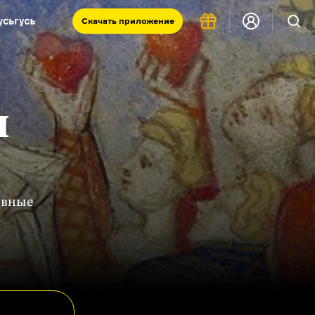
Скачать
приложение
Запад и Восток: история культур
Что такое античность
я комната
и
овные