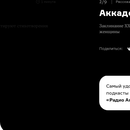
2/9
1 минута
Расска
Аккад
нтируют стихотворения
Заклинание XX
женщины
Поделиться:
Самый удо
подкасты
«Радио A