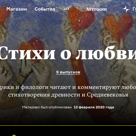
Магазин
События
й музей
Новая Третьяковка
Онлайн-университет
ой культуры
Русский язык от «гой еси» до «лол кек»
искусство XX века
Русская литература XX века
Детска
Стихи о любв
9 выпусков
рики и филологи читают и комментируют люб
стихотворения древности и Средневековья
Материал был опубликован
13 февраля 2020 года