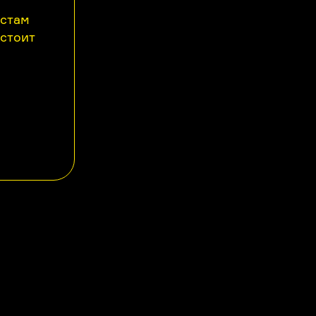
астам
 стоит