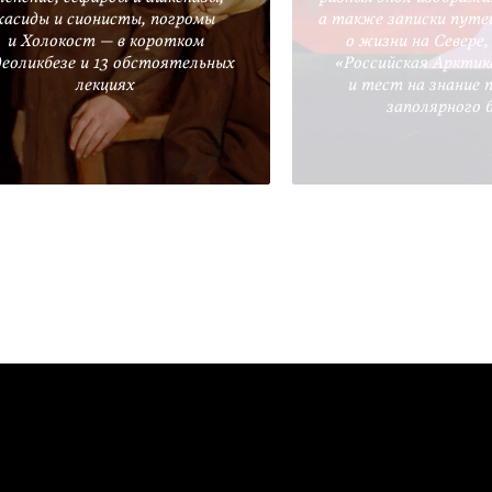
хасиды и сионисты, погромы
а также записки путе
и Холокост — в коротком
о жизни на Севере
деоликбезе и 13 обстоятельных
«Российская Арктик
лекциях
и тест на знание 
заполярного 