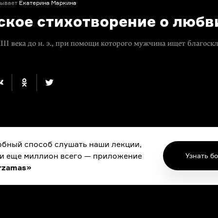
зывает
Екатерина Маркина
ское стихотворение о любв
III века до н. э., при помощи которого мужчина ищет благоск
бный способ слушать наши лекции,
 и еще миллион всего — приложение
Узнать б
rzamas»