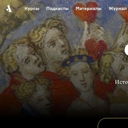
Курсы
Подкасты
Материалы
Журнал
Автор среди нас
Еврейски
Видеоистория русск
Русское 
Исто