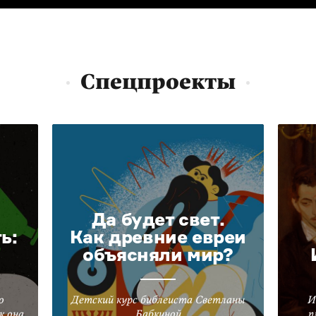
Спецпроекты
Да будет свет.
ь:
Как древние евреи
объясняли мир?
о
Детский курс библеиста Светланы
И
к она
Бабкиной
п