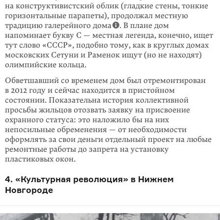
на конструктивистский облик (гладкие стены, тонкие
горизонтальные парапеты), про­должал местную
традицию галерейного дома
. В плане дом
напоминает букву С — местная легенда, конечно, ищет
тут слово «СССР», подобно тому, как в круглых домах
московских Сетуни и Раме­нок ищут (но не находят)
олимпийские кольца.
Обветшавший со временем дом был отремонтирован
в 2012 году и сейчас находится в пристойном
состоянии. Показательна история коллективной
просьбы жильцов отозвать заявку на присвоение
охранного статуса: это наложило бы на них
непосильные обременения — от необхо­димости
оформ­лять за свои деньги отдельный проект на любые
ремонтные работы до запрета на установку
пластиковых окон.
4. «Культурная революция» в Нижнем
Новгороде