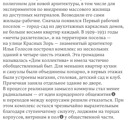
полигоном для новой архитектуры, в том числе для
экспериментов по внедрению массового жилища
из доступных материалов. Возводили его сами
жильцы-рабочие. Сначала появился Первый рабочий
поселок — город-сад из двухэтажных каркасных домов,
не больше восьми квартир каждый. В 1929–1931 годы
«мечты разлете­лись», и на территории поселка —
на улице Красных Зорь — знаменитый архи­тектор
Илья Голосов построил комплекс из нескольких
зданий в четыре-шесть этажей. Эта громадина
называлась «Дом коллектива» и имела частично
обобщес­твлен­ный быт. Для меньших квартир кухни
и санузлы были объединены по­пар­но, в первых этажах
были устроены магазин, столовая, детский сад и клуб.
Прачечная заняла отдельное здание во дворе.
В процессе реализации замысел коммуны стал менее
радикальным — от идеи коридорного общежития
и пере­ходов между корпусами решили отказаться. При
этом комплекс остался чрезвычайно выразительным
благодаря ступенчатому силуэту, лоджиям на тор­цах
корпусов, витринам в пол
у общественной части.