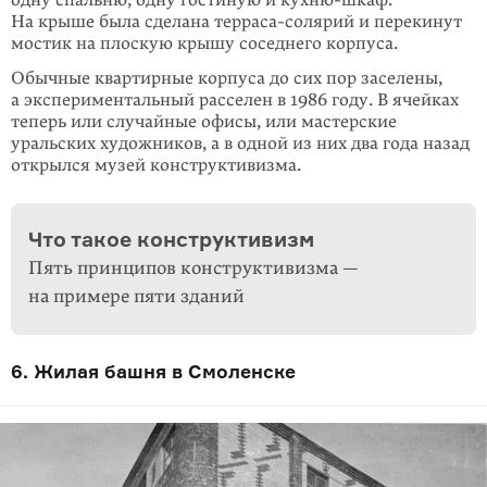
одну спаль­ню, одну гостиную и кухню-шкаф.
На крыше была сделана терраса-солярий и пере­ки­нут
мостик на плоскую крышу соседнего корпуса.
Обычные квартирные корпуса до сих пор заселены,
а экспериментальный рас­селен в 1986 году. В ячейках
теперь или случайные офисы, или мастерские
уральских художников, а в одной из них два года назад
открылся музей конструк­тивизма.
Что такое конструктивизм
Пять принципов конструктивизма —
на примере пяти зданий
6. Жилая башня в Смоленске