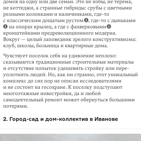
домов на одну или две семьи. Это не избы, не терема,
не коттеджи, а странные гибри­ды: срубы с цветными
резными колонками и наличниками,
где-то
с классичес­ким дощатым рустом
,
где-то
с дыньками
на опорах крылец, а где с фахвер­ко­выми
кронштейнами пред­ре­во­люционного модерна.
Вокруг — целый заповедник зрелого конструктивизма:
клуб, школы, больница и квартирные дома.
Чувствует поселок себя на удивление неплохо:
сказываются традиционные строительные материалы
и отсутствие попыток удешевить стройку или пере­
уплотнить людей. Но, как ни странно, этот уникальный
комплекс до сих пор не описан исследователями
и не состоит на госохране. К поселку подсту­пают
многоэтаж­ные новостройки, да и любой
самодеятельный ремонт может обернуться большими
потерями.
2. Город-сад и дом-коллектив в Иванове