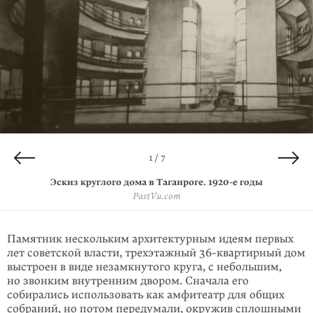
4 / 7
6 / 7
2 / 7
3 / 7
5 / 7
7 / 7
1 / 7
Эскиз круглого дома в Таганроге.
Круглый дом в Таганроге. 2019 год
Круглый дом в Таганроге. 2018 год
Круглый дом в Таганроге. 2019 год
Круглый дом в Таганроге. 2019 год
Круглый дом в Таганроге. 2016 год
Круглый дом в Таганроге. 2017 год
1920-е
годы
© Роман Тимохин / TripAdvisor
© Wikimapia.org
© Wikimapia.org
© Wikimapia.org
© Wikimapia.org
© TripAdvisor
PastVu.com
Памятник нескольким архитектурным идеям первых
лет советской власти, трехэтажный 36-квартирный дом
выстроен в виде незамкнутого круга, с не­боль­шим,
но звонким внутренним двором. Сначала его
собирались исполь­зовать как амфитеатр для общих
собраний, но потом передумали, окружив сплошными