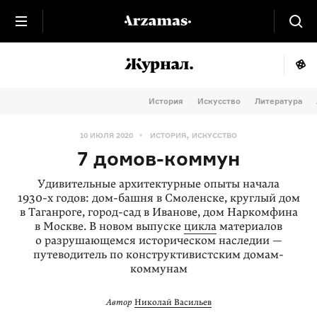
История
Искусство
Литература
,
10 ИЮЛЯ 2020
ИСТОРИЯ
ИСКУССТВО
7 домов-коммун
Удивительные архитектурные опыты начала
1930-х
годов: дом-башня в Смоленске, круглый дом
в Таганроге, город-сад в Иванове, дом Наркомфина
в Москве. В новом выпуске
цикла
материалов
о разрушающемся историческом наследии —
путеводитель по конструктивистским домам-
коммунам
Автор
Николай Васильев