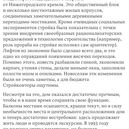
от Нижегородского кремля. Это общественный блок
и несколько шестиэтажных жилых корпусов,
соединенных замечатель­ными деревянными
переходами-мостиками. Кроме очевидных социальных
экспе­риментов стройка была показательна с точки
зрения внедрения своеобразных рационализаторских
предложений в технологии строительства (например,
роль прораба на стройке исполнял сам архитектор).
Лифтов из экономии было сделано всего два, и это
одно из оправданий появления висячих переходов.
Помимо этого, известь разбавляли глиной, экономили
кирпич, утоняя стены, делали меньше окна, заполняли
полости мхом и опилками. Новоселам эти изменения
были не очень заметны, а для бюджета
Стройконторы ощутимы.
Несмотря на это, дом оказался достаточно прочным,
чтобы и в наше время сохранять свою функцию.
Балконы местами осыпаются, крыши текут, но в си­лу
необычности места и централь­ного расположения дом
и теперь достаточно востребован: здесь продолжают
жить люди и проводятся экскур­сии. В 1993 го­ду