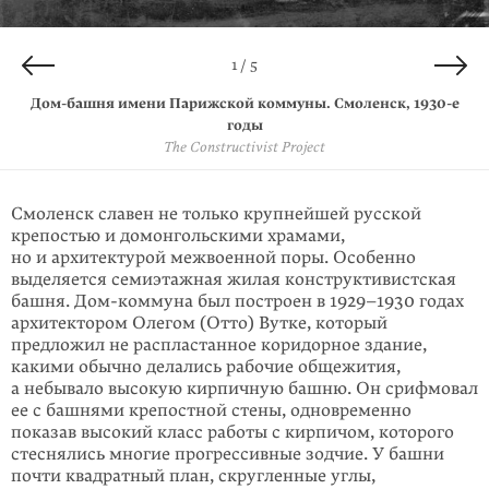
4 / 5
2 / 5
3 / 5
5 / 5
1 / 5
Дом-башня имени Парижской коммуны. Смоленск, 2018 год
Дом-башня имени Парижской коммуны. Смоленск, 2011 год
Северный фасад дома-башни имени Парижской коммуны.
Дом-башня имени Парижской коммуны. Смоленск, 1930-е
Дом-башня имени Парижской коммуны. Смоленск
© Сергей Семенов / CC BY-SA 3.0
Смоленск, 2018 год
© TripAdvisor
TripAdvisor
годы
The Constructivist Project
© TripAdvisor
Смоленск славен не только крупнейшей русской
крепостью и домонгольскими храмами,
но и архитектурой межвоенной поры. Особенно
выделяется семи­этаж­ная жилая конструктивист­ская
башня. Дом-коммуна был построен в 1929–1930 годах
архитектором Олегом (Отто) Вутке, который
предложил не распластанное коридорное здание,
какими обычно делались рабочие обще­жития,
а небывало высокую кирпичную башню. Он срифмовал
ее с башнями крепостной стены, одновремен­но
показав высокий класс работы с кирпичом, которого
стеснялись многие прогрессивные зодчие. У башни
почти квадратный план, скругленные углы,