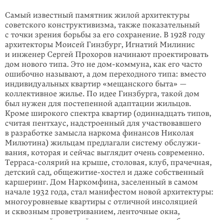
Самый известный памятник жилой архитектуры
советского конструктивизма, также показательный
с точки зрения борьбы за его сохранение. В 1928 году
архитекторы Моисей Гинзбург, Игнатий Милинис
и инженер Сергей Прохоров начинают проектировать
дом нового типа. Это не дом-коммуна, как его часто
ошибочно называют, а дом переходного типа: вместо
индивидуальных квартир «мещанского быта» —
коллективное жилье. По идее Гинзбурга, такой дом
был нужен для постепенной адаптации жильцов.
Кроме широкого спектра квартир (одиннадцать типов,
считая пентхаус, надстроенный для участвовавшего
в раз­работке замысла наркома финансов Николая
Милютина) жильцам предлагали систему обслужи­
вания, которая и сейчас выглядит очень современно.
Терраса-солярий на кры­ше, столовая, клуб, прачечная,
детский сад, общежитие-хостел и даже соб­ствен­ный
карше­ринг. Дом Наркомфина, заселенный в самом
начале 1932 года, стал манифес­том новой архитектуры:
многоуровневые квартиры с отличной инсоляцией
и сквозным проветриванием, ленточные окна,