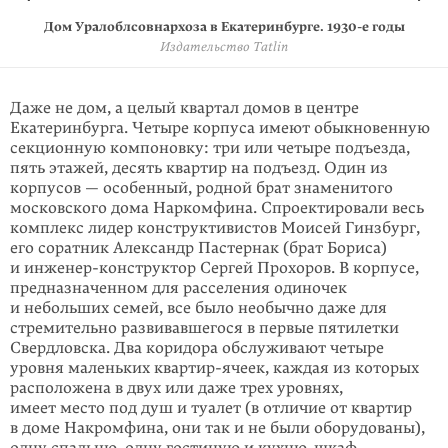
Квартира в доме Уралоблсовнархоза в Екатеринбурге. 2015 год
Коридор в доме Уралоблсовнархоза в Екатеринбурге. 2015 год
Балкон — переход от первого корпуса ко второму в домах
Ячейка типа F. Разработка секции типизации Стройкома
Дом Уралоблсовнархоза в Екатеринбурге.
Дом Уралоблсовнархоза в Екатеринбурге.
Дома Уралоблсовнархоза в Екатеринбурге. 2014 год
Дома Уралоблсовнархоза в Екатеринбурге. 2014 год
Дом Уралоблсовнархоза в Екатеринбурге. 2014 год
Дом Уралоблсовнархоза в Екатеринбурге. 2015 год
Дом Уралоблсовнархоза в Екатеринбурге
Дом Уралоблсовнархоза в Екатеринбурге
Дом Уралоблсовнархоза в Екатеринбурге
Дом Уралоблсовнархоза в Екатеринбурге
1930-е
1930-е
годы
годы
Управление государственной охраны объектов культурного наследия
Управление государственной охраны объектов культурного наследия
Министерство по управлению государственным имуществом
Министерство по управлению государственным имуществом
Уралоблсовнархоза в Екатеринбурге. 2014 год
Фотография предоставлена Никитой Сучковым
Издательство Tatlin
© Николай Васильев
© Николай Васильев
© Николай Васильев
© Николай Васильев
© Николай Васильев
© Николай Васильев
РСФСР. 1928 год
Свердловской области
Свердловской области
Свердловской области
Свердловской области
© Николай Васильев
Госиздат
Даже не дом, а целый квартал домов в центре
Екатеринбурга. Четыре корпуса имеют обыкновенную
секционную компоновку: три или четыре подъезда,
пять этажей, десять квартир на подъезд. Один из
корпусов — особенный, родной брат знаменитого
московского дома Наркомфина. Спроектировали весь
комплекс лидер конструктивистов Моисей Гинзбург,
его соратник Александр Пастернак (брат Бориса)
и инженер-конструктор Сергей Прохоров. В корпусе,
предназ­наченном для расселения одиночек
и небольших семей, все было необычно даже для
стремительно развивавшегося в первые пятилетки
Свер­дловска. Два коридора обслужи­вают четыре
уровня маленьких квартир-ячеек, каждая из ко­торых
расположена в двух или даже трех уровнях,
имеет место под душ и туалет (в отличие от квартир
в доме Накромфина, они так и не были оборудованы),