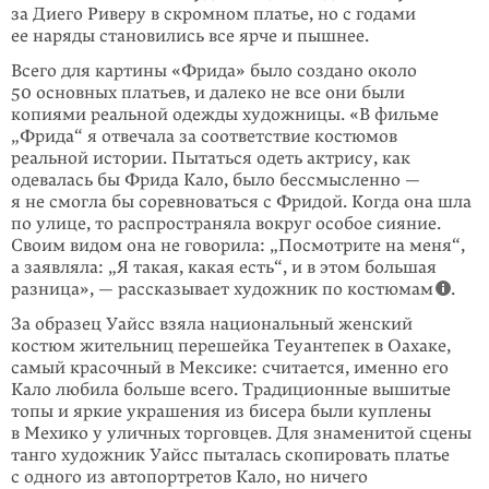
за Диего Риверу в скромном платье, но с годами
ее наряды становились все ярче и пышнее.
Всего для картины «Фрида» было создано около
50 основных платьев, и далеко не все они были
копиями реальной одежды художницы. «В фильме
„Фрида“ я отвечала за соответствие костюмов
реальной истории. Пытаться одеть актрису, как
одевалась бы Фрида Кало, было бессмысленно —
я не смогла бы соревноваться с Фридой. Когда она шла
по улице, то распространяла вокруг особое сияние.
Своим видом она не говорила: „Посмотрите на меня“,
а заявля­ла: „Я такая, какая есть“, и в этом большая
разница», — рассказывает художник по костюмам
.
За образец Уайсс взяла национальный женский
костюм жительниц перешейка Теуантепек в Оахаке,
самый красочный в Мексике: считается, именно его
Кало любила больше всего. Традиционные вышитые
топы и яркие украшения из бисера были куплены
в Мехико у уличных торговцев. Для знаменитой сцены
танго художник Уайсс пыталась скопировать платье
с одного из автопортретов Кало, но ничего