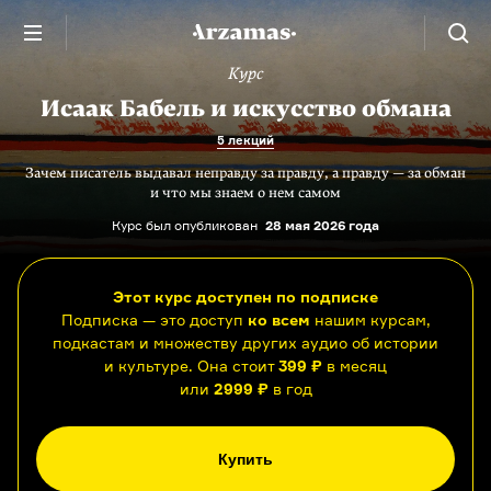
Курс
Исаак Бабель и искусство обмана
5 лекций
Зачем писатель выдавал неправду за правду, а правду — за обман
и что мы знаем о нем самом
Курс был опубликован
28 мая 2026 года
Этот курс доступен по подписке
Подписка — это доступ
ко всем
нашим курсам,
подкастам и множеству других аудио об истории
и культуре. Она стоит
399 ₽
в месяц
или
2999 ₽
в год
Купить