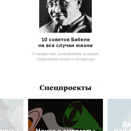
10 советов Бабеля
на все случаи жизни
О заварке чая, ухаживаниях за дамой,
управлении конем и литературе
Спецпроекты
Да
сика.
Наука и смелость:
Как 