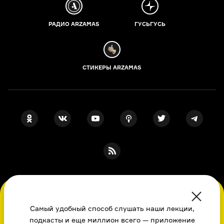
РАДИО ARZAMAS
ГУСЬГУСЬ
СТИКЕРЫ ARZAMAS
ПОДПИСКА НА НАШИ НОВОСТИ
Во время посещения сайта вы соглашаетесь
с использованием нами файлов
Самый удобный способ слушать наши лекции,
cookie,
подкасты и еще миллион всего — приложение
пользовательским соглашением
, политикой
Я даю свое согласие на обработку