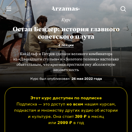
Курс
Остап Бендер: история главного
советского плута
4 лекции
Как Ильф и Петров сделали великого комбинатора
из «Двенадцати стульев» и «Золотого теленка» настолько
обаятельным, что критики простили ему абсолютную
несоветскость
Курс был опубликован
26 мая 2022 года
Этот курс доступен по подписке
Подписка — это доступ
ко всем
нашим курсам,
подкастам и множеству других аудио об истории
и культуре. Она стоит
399 ₽
в месяц
или
2999 ₽
в год