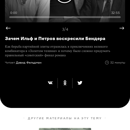
0:00
32:55
3/4
Зачем Ильф и Петров воскресили Бендера
Как борьба партийной элиты отразилась в приключениях великого
комбинатора в «Золотом теленке» и почему было сложно придумать
правильный «советский» финал романа
Читает
Давид Фельдман
32 минуты
ДРУГИЕ МАТЕРИАЛЫ НА ЭТУ ТЕМУ