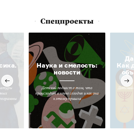
Спецпроекты
Да
сика.
Наука и смелость:
Как 
новости
объ
ратуры
Детский подкаст о том, что
Детский 
вных
происходит в науке сегодня и как она
программы
к этому пришла