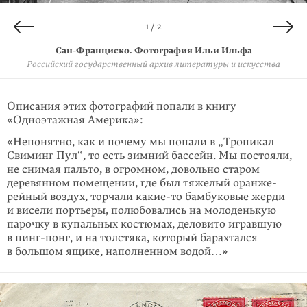
2 / 2
1 / 2
Сан-Франциско. Фотография Ильи Ильфа
Сан-Франциско. Фотография Ильи Ильфа
Российский государственный архив литературы и искусства
Российский государственный архив литературы и искусства
Описания этих фотографий попали в книгу
«Одноэтажная Америка»:
«Непонятно, как и почему мы попали в „Тропикал
Свиминг Пул“, то есть зимний бассейн. Мы постояли,
не снимая пальто, в огромном, довольно старом
деревянном помещении, где был тяжелый оранже­
рейный воздух, торчали
какие-то
бамбуковые жерди
и висели пор­тьеры, полюбовались на молоденькую
парочку в купальных костюмах, деловито игравшую
в пинг-понг, и на толстяка, который барахтался
в большом ящике, наполненном водой…»