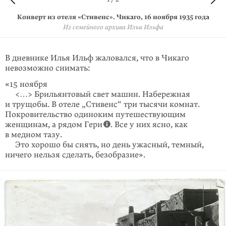
Конверт из отеля «Стивенс». Чикаго, 16 ноября 1935 года
Письмо из отеля «Стивенс». Чикаго, 16 ноября 1935 года
Из семейного архива Ильи Ильфа
Из семейного архива Ильи Ильфа
В дневнике Илья Ильф жаловался, что в Чикаго
невозможно снимать:
«15 ноября
<…> Брильянтовый свет машин. Набережная
и трущобы. В отеле „Стивенс“ три тысячи комнат.
Покровительство одиноким путе­ше­ствующим
женщинам, а рядом Гери
. Все у них ясно, как
в медном тазу.
Это хорошо бы снять, но день ужасный, темный,
ничего нельзя сделать, безобразие».