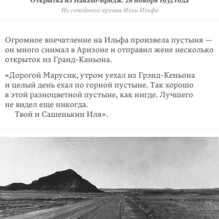
Открытка из Навахо-Бридж. 28 ноября 1935 года
Открытка из Навахо-Бридж. 28 ноября 1935 года
Из семейного архива Ильи Ильфа
Из семейного архива Ильи Ильфа
Огромное впечатление на Ильфа произвела пустыня —
он много снимал в Аризоне и отправил жене несколько
открыток из Гранд-Каньона.
«Дорогой Марусик, утром уехал из Грэнд-Кеньона
и целый день ехал по горной пустыне. Так хорошо
в этой разноцветной пустыне, как нигде. Лучшего
не видел еще никогда.
Твой и Сашенькин Иля».