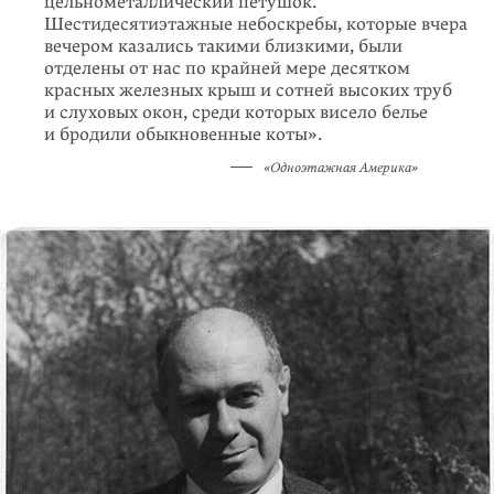
цельнометал­лический петушок.
Шестидесятиэтажные небоскребы, которые вчера
вечером казались такими близкими, были
отделены от нас по крайней мере десятком
красных железных крыш и сотней высоких труб
и слу­ховых окон, среди которых висело белье
и бродили обыкновенные коты».
«Одноэтажная Америка»