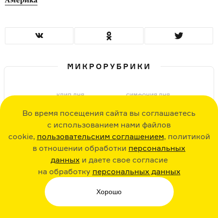
МИКРОРУБРИКИ
КЛИП ДНЯ
СИМФОНИЯ ДНЯ
Во время посещения сайта вы соглашаетесь
с использованием нами файлов
cookie,
пользовательским соглашением
, политикой
Вирусные клипы
Антон Брукнер.
в отношении обработки
персональных
OK Go
Симфония № 7.
1881–1883
данных
и даете свое согласие
на обработку
персональных данных
ИКОНА ДНЯ
Хорошо