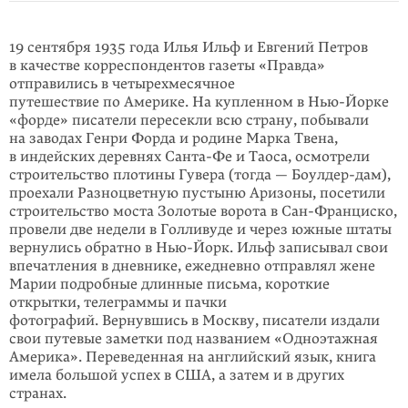
​19 сентября 1935 года Илья Ильф и Евгений Петров
в качестве корреспондентов газеты «Правда»
отправились в четырехмесячное
путешествие по Америке. На купленном в Нью-Йорке
«форде» писатели пересекли всю страну, побывали
на заводах Генри Форда и родине Марка Твена,
в индейских деревнях Санта-Фе и Таоса, осмотрели
строительство плотины Гувера (тогда — Боулдер-дам),
проехали Разноцветную пустыню Аризоны, посетили
строительство моста Золотые ворота в Сан-Франциско,
провели две недели в Голливуде и через юж­ные штаты
вер­ну­лись обратно в Нью-Йорк. Ильф записывал свои
впечатления в дневнике, ежедневно отправлял жене
Марии подробные длинные письма, короткие
открытки, телеграммы и пачки
фотографий. Вернувшись в Москву, писатели издали
свои путевые заметки под названием «Одноэтажная
Аме­рика». Пере­веденная на английский язык, книга
имела большой успех в США, а затем и в других
странах.