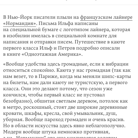
В Нью-Йорк писатели плыли на
французском лайнере
«Нормандия»
. Письма Ильфа написаны
на специальной бумаге с логотипом лайнера, которая
в изоби­лии имелась в специальной комнате для
написания и отправки писем. Путе­шествие в каюте
первого класса Ильф и Петров подробно описали
в книге «Одноэтажная Америка».
«Вообще удобства здесь громадные, если к вибрации
относиться спо­койно. Каюта у нас громадная (так как
нам везет, то в Париже, когда мы меняли шипс-карты
на билеты, нам дали каюту не туристскую, а первого
класса. Они это делают потому, что сезон уже
кончился, чтобы первый класс не пустовал
безобразно), обшитая светлым дере­вом, потолок как
в метро, роскошный, стоят две широкие деревянные
кровати, шкафы, кресла, свой умывальник, душ,
уборная. Вообще пароход громаден и очень красив.
Но в области искусства здесь явно неблагополучно.
Модерн вообще штука немножко противная,
а на „Нормандии“ это еще усиливается золотом