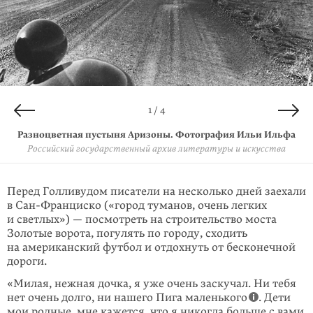
4 / 4
2 / 4
3 / 4
1 / 4
Разноцветная пустыня Аризоны. Фотография Ильи Ильфа
Конверт из Сан-Франциско. 5 декабря 1935 года
Письмо из Сан-Франциско. 5 декабря 1935 года
Письмо из Сан-Франциско. 5 декабря 1935 года
Марка на конверте срезана для коллекции марок Евгения
Российский государственный архив литературы и искусства
Из семейного архива Ильи Ильфа
Из семейного архива Ильи Ильфа
Петрова.
Из семейного архива Ильи Ильфа
Перед Голливудом писатели на несколько дней заехали
в Сан-Франциско («город туманов, очень легких
и светлых») — посмотреть на строительство моста
Золотые ворота, погулять по городу, сходить
на американский футбол и отдохнуть от бесконечной
дороги.
«Милая, нежная дочка, я уже очень заскучал. Ни тебя
нет очень долго, ни нашего Пига маленького
. Дети
мои родные, мне кажется, что я никогда больше с вами