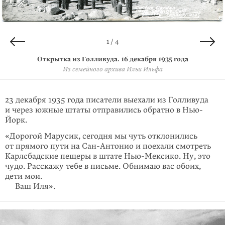
4 / 4
2 / 4
3 / 4
1 / 4
Открытка из Форт-Стоктона. 30 декабря 1935 года
Открытка из Форт-Стоктона. 30 декабря 1935 года
Открытка из Голливуда. 16 декабря 1935 года
Открытка из Голливуда. 16 декабря 1935 года
Из семейного архива Ильи Ильфа
Из семейного архива Ильи Ильфа
Из семейного архива Ильи Ильфа
Из семейного архива Ильи Ильфа
23 декабря 1935 года писатели выехали из Голливуда
и через южные штаты отправились обратно в Нью-
Йорк.
«Дорогой Марусик, сегодня мы чуть отклонились
от прямого пути на Сан-Антонио и поехали смотреть
Карлсбадские пещеры в штате Нью-Мексико. Ну, это
чудо. Расскажу тебе в письме. Обнимаю вас обоих,
дети мои.
Ваш Иля».