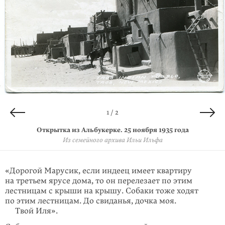
2 / 2
1 / 2
Открытка из Альбукерке. 25 ноября 1935 года
Открытка из Альбукерке. 25 ноября 1935 года
Из семейного архива Ильи Ильфа
Из семейного архива Ильи Ильфа
«Дорогой Марусик, если индеец имеет квартиру
на третьем ярусе дома, то он перелезает по этим
лестницам с крыши на крышу. Собаки тоже ходят
по этим лестницам. До свиданья, дочка моя.
Твой Иля».