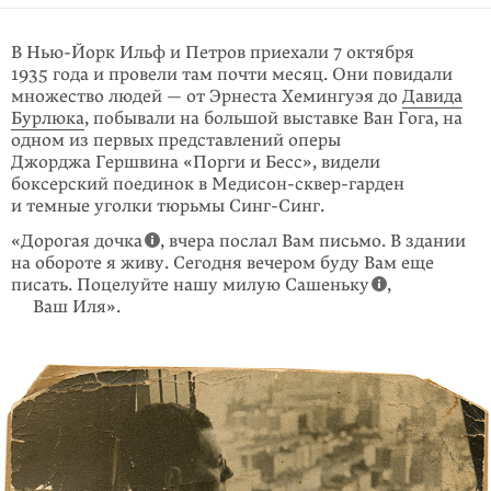
В Нью-Йорк Ильф и Петров приехали 7 октября
1935 года и провели там почти месяц. Они повидали
множество людей — от Эрнеста Хемингуэя до
Давида
Бурлюка
, побывали на большой выставке Ван Гога, на
одном из первых пред­ставлений оперы
Джорджа Гершвина «Порги и Бесс», видели
боксерский поединок в Медисон-сквер-гарден
и темные уголки тюрьмы Синг-Синг.
«Дорогая дочка
, вчера послал Вам письмо. В здании
на обороте я живу. Сегодня вечером буду Вам еще
писать. Поцелуйте нашу милую Сашень­ку
,
Ваш Иля».