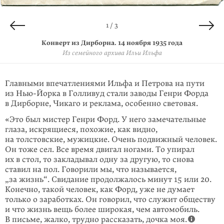
2 / 3
3 / 3
1 / 3
Конверт из Дирборна. 14 ноября 1935 года
Письмо из Дирборна. 14 ноября 1935 года
Письмо из Дирборна. 14 ноября 1935 года
Из семейного архива Ильи Ильфа
Из семейного архива Ильи Ильфа
Из семейного архива Ильи Ильфа
Главными впечатлениями Ильфа и Петрова на пути
из Нью-Йорка в Голли­вуд стали заводы Генри Форда
в Дирборне, Чикаго и реклама, особенно световая.
«Это был мистер Генри Форд. У него замечательные
глаза, искря­щиеся, похожие, как видно,
на толстовские, мужицкие. Очень по­движ­ный человек.
Он тоже сел. Все время двигал ногами. То упирал
их в стол, то закладывал одну за другую, то снова
ставил на пол. Говорили мы, что называется,
„за жизнь“. Свидание продолжалось минут 15 или 20.
Конечно, такой человек, как Форд, уже не думает
только о заработках. Он говорил, что служит обществу
и что жизнь вещь более широкая, чем автомобиль.
В письме, жалко, трудно рассказать, дочка моя.