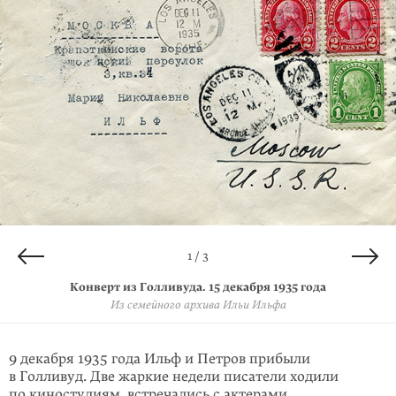
2 / 3
3 / 3
1 / 3
Конверт из Голливуда. 15 декабря 1935 года
Письмо из Голливуда. 15 декабря 1935 года
Письмо из Голливуда. 15 декабря 1935 года
Из семейного архива Ильи Ильфа
Из семейного архива Ильи Ильфа
Из семейного архива Ильи Ильфа
9 декабря 1935 года Ильф и Петров прибыли
в Голливуд. Две жаркие недели писатели ходили
по киностудиям, встречались с актерами