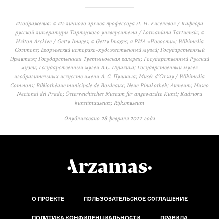
Изображения: © Из личного архива профессора Л. Н. Киселевой / Кафедра
русской литературы Тартуского университета / Lotmaniana Tartuensia; ©
Hulton Archive / Getty Images; © Getty Images; © РИА «Новости»; Wikimedia
Commons; Егорьевский историко-художественный музей; Государственный
Эрмитаж; Государственная Третьяковская галерея; Государственный Русский
музей; Государственный музей А.С. Пушкина; Государственный музей
изобразительных искусств имени А. С. Пушкина; Musée d’Orsay / Wikimedia
Commons; Bibliothèque municipale de Bordeaux; Neue Pinakothek; Ateneum; Museo
Nacional del Prado; Österreichisches Museum für angewandte Kunst; Kadrioru
kunstimuuseum; Rijksmuseum
Опубликовано
28 февраля 2022 года
О ПРОЕКТЕ
ПОЛЬЗОВАТЕЛЬСКОЕ СОГЛАШЕНИЕ
ПОЛИТИКА КОНФИДЕНЦИАЛЬНОСТИ
ПРАВИЛА