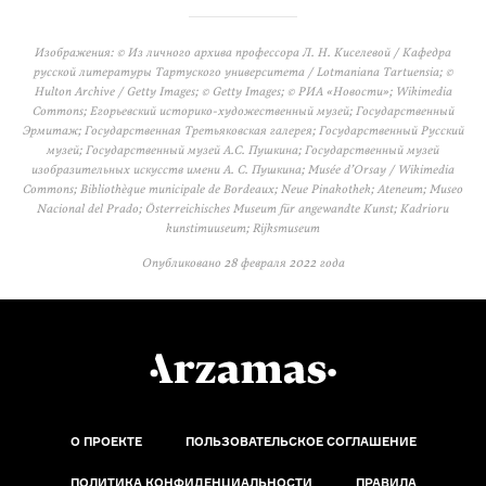
Изображения: © Из личного архива профессора Л. Н. Киселевой / Кафедра
русской литературы Тартуского университета / Lotmaniana Tartuensia; ©
Hulton Archive / Getty Images; © Getty Images; © РИА «Новости»; Wikimedia
Commons; Егорьевский историко-художественный музей; Государственный
Эрмитаж; Государственная Третьяковская галерея; Государственный Русский
музей; Государственный музей А.С. Пушкина; Государственный музей
изобразительных искусств имени А. С. Пушкина; Musée d’Orsay / Wikimedia
Commons; Bibliothèque municipale de Bordeaux; Neue Pinakothek; Ateneum; Museo
Nacional del Prado; Österreichisches Museum für angewandte Kunst; Kadrioru
kunstimuuseum; Rijksmuseum
Опубликовано
28 февраля 2022 года
О ПРОЕКТЕ
ПОЛЬЗОВАТЕЛЬСКОЕ СОГЛАШЕНИЕ
ПОЛИТИКА КОНФИДЕНЦИАЛЬНОСТИ
ПРАВИЛА