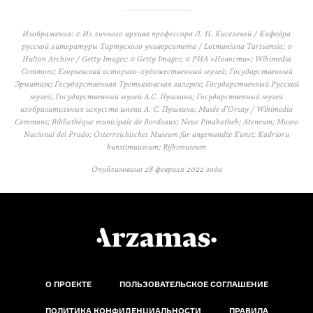
Изображения: © Из личного архива профессора Л. Н. Киселевой / Кафедра
русской литературы Тартуского университета / Lotmaniana Tartuensia; ©
Hulton Archive / Getty Images; © Getty Images; © РИА «Новости»; Wikimedia
Commons; Егорьевский историко-художественный музей; Государственный
Эрмитаж; Государственная Третьяковская галерея; Государственный Русский
музей; Государственный музей А.С. Пушкина; Государственный музей
изобразительных искусств имени А. С. Пушкина; Musée d’Orsay / Wikimedia
Commons; Bibliothèque municipale de Bordeaux; Neue Pinakothek; Ateneum; Museo
Nacional del Prado; Österreichisches Museum für angewandte Kunst; Kadrioru
kunstimuuseum; Rijksmuseum
Опубликовано
28 февраля 2022 года
О ПРОЕКТЕ
ПОЛЬЗОВАТЕЛЬСКОЕ СОГЛАШЕНИЕ
ПОЛИТИКА КОНФИДЕНЦИАЛЬНОСТИ
ПРАВИЛА